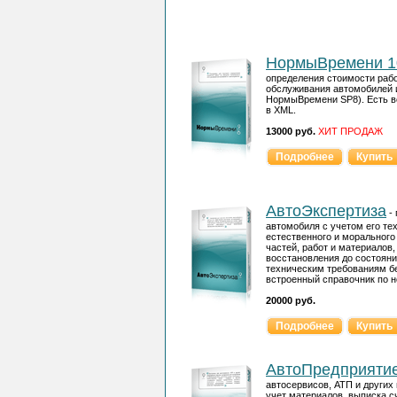
НормыВремени 1
определения стоимости рабо
обслуживания автомобилей и
НормыВремени SP8). Есть в
в XML.
13000 руб.
ХИТ ПРОДАЖ
Подробнее
Купить
АвтоЭкспертиза
- 
автомобиля с учетом его те
естественного и морального
частей, работ и материалов
восстановления до состоян
техническим требованиям бе
встроенный справочник по 
20000 руб.
Подробнее
Купить
АвтоПредприяти
автосервисов, АТП и других
учет материалов, выписка сч