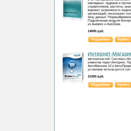
накладных, ордеров и прочи
справочников, расчеты, анал
вариант, возможность веден
организаций, нескольких ск
базу данных "НормыВремени
Подключение модуля Интерн
из Audatex и AutoData.
14000 руб.
Подробнее
Купить
Интернет-Магази
автозапчастей. Система сб
клиентов через Интернет. П
АвтоМагазин 10 и АвтоПредп
установки используется хос
21000 руб.
Подробнее
Купить