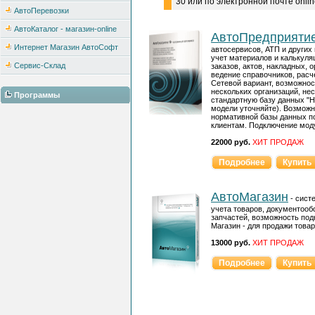
30 или по электронной почте online
АвтоПеревозки
АвтоКаталог - магазин-online
АвтоПредприятие
Интернет Магазин АвтоСофт
автосервисов, АТП и других
учет материалов и калькуляц
Сервис-Склад
заказов, актов, накладных, 
ведение справочников, расче
Сетевой вариант, возможно
нескольких организаций, не
Программы
стандартную базу данных "
модели уточняйте). Возмож
нормативной базы данных п
клиентам. Подключение мод
22000 руб.
ХИТ ПРОДАЖ
Подробнее
Купить
АвтоМагазин
- сист
учета товаров, документооб
запчастей, возможность по
Магазин - для продажи товар
13000 руб.
ХИТ ПРОДАЖ
Подробнее
Купить