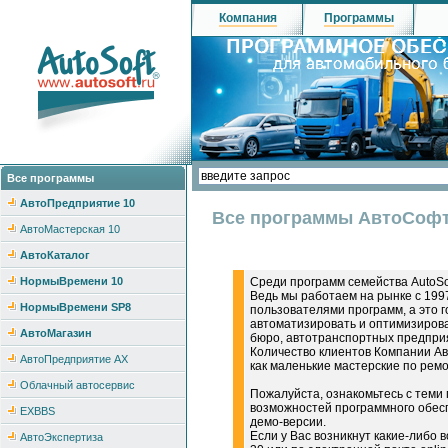
Компания
Программы
Все программы
АвтоПредприятие 10
Все программы АвтоСоф
АвтоМастерская 10
АвтоКаталог
НормыВремени 10
Среди программ семейства AutoS
Ведь мы работаем на рынке с 199
НормыВремени SP8
пользователями программ, а это г
автоматизировать и оптимизирова
АвтоМагазин
бюро, автотранспортных предприя
Количество клиентов Компании Ав
АвтоПредприятие AX
как маленькие мастерские по рем
Облачный автосервис
Пожалуйста, ознакомьтесь с теми
возможностей программного обесп
EXBBS
демо-версии.
Если у Вас возникнут какие-либо 
АвтоЭкспертиза