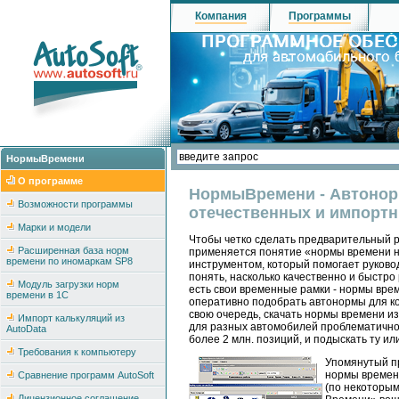
Компания
Программы
НормыВремени
О программе
НормыВремени - Автонорм
Возможности программы
отечественных и импорт
Марки и модели
Чтобы четко сделать предварительный р
Расширенная база норм
применяется понятие «нормы времени н
времени по иномаркам SP8
инструментом, который помогает руковод
понять, насколько качественно и быстр
Модуль загрузки норм
есть свои временные рамки - нормы врем
времени в 1С
оперативно подобрать автонормы для ко
свою очередь, скачать нормы времени и
Импорт калькуляций из
для разных автомобилей проблематично.
AutoData
более 2 млн. позиций, и подыскать ту 
Требования к компьютеру
Упомянутый пр
нормы времени
Сравнение программ AutoSoft
(по некоторым
Лицензионное соглашение