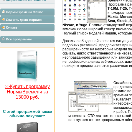
Времени» вош
Программа ра
Т-16М, Т-25, Т
НормыВремени Online
иномарок пре
Mazda, Mercede
Скачать демо-версию
Seat, Skoda, S
Nissan, и Yugo
. Помимо стандартной ве
Купить
включен более широкий спектр иномарок
Полный список моделей машин, которые
Все программы
Довольно обыденной является ситуация,
подобных указанной, предпочитая при н
расширенности на некоторые модели под
скачать, никто ответственности не несе
неоправданного завышения или занижени
непрофессиональных веб-ресурсах, дающ
позициям предоставляется различная ин
Онлайновы
>>Купить программу
предостав
режиме п
НормыВремени за
времени п
13000 руб.
избавляет 
интерфейс
выпадающи
С этой программой также
и работ. П
обычно покупают:
множества СТО хватает только такой
пользуются все же программным обе