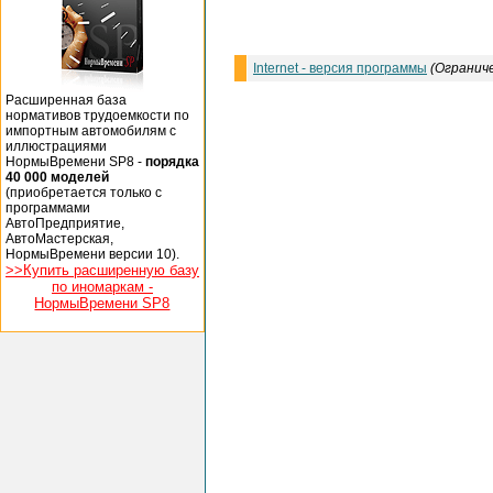
Internet - версия программы
(Огранич
Расширенная база
нормативов трудоемкости по
импортным автомобилям с
иллюстрациями
НормыВремени SP8 -
порядка
40 000 моделей
(приобретается только с
программами
АвтоПредприятие,
АвтоМастерская,
НормыВремени версии 10).
>>Купить расширенную базу
по иномаркам -
НормыВремени SP8