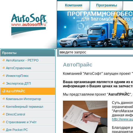
Компания
Программы
Проекты
АвтоКаталог - РЕТРО
АвтоПрайс
АвтоСправочник
Компанией "АвтоСофт" запущен проект 
ИнжекторПлюс
Ваша организация является одним из к
Экспертиза ДТП
информация о Ваших ценах на запчас
АвтоПРАЙС
Мы представляем проект "
АвтоПРАЙС
"
Компаньон-Интегратор
Суть данног
Контейнерный терминал
ограничений
"АвтоМагази
DirectControl
данная инфо
http://www.au
Страхование и Учёт
Благодаря 
Для Pocket PC
предприятия