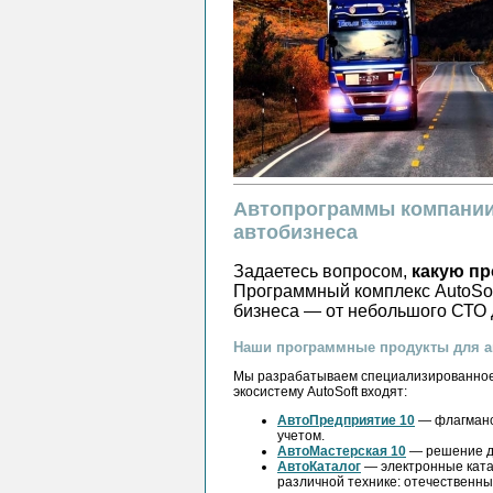
Автопрограммы компании
автобизнеса
Задаетесь вопросом,
какую пр
Программный комплекс AutoSof
бизнеса — от небольшого СТО д
Наши программные продукты для ав
Мы разрабатываем специализированное 
экосистему AutoSoft входят:
АвтоПредприятие 10
— флагманс
учетом.
АвтоМастерская 10
— решение дл
АвтоКаталог
— электронные ката
различной технике: отечественны