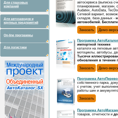
автосервиса (выписка сче
Для страховых
планирование, магазин, с
компаний
Audatex, AutoData, TecDo
Сетевой вариант, возмож
складов, база данных -
н
Для автозаводов и
автомобилей. Бесплатн
крупных предприятий
Заказать
Демо-верс
On-line программы
Программа АвтоКаталог 
импортной технике
:
Для логистики
каталоги на легковые ав
мотоциклы, автобусы, дв
Тысячи иллюстрированн
обновления в течение г
Заказать
Демо-верс
Программа АвтоПерево
собственного парка, док
с учетом, учет выполнен
работы шин и аккумулят
Заказать
Программа АвтоМагазин
товаров, отчетности и
до