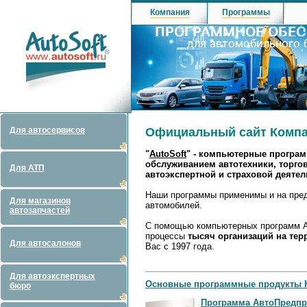
Компания
Программы
Для автосервисов
Официальный сайт Комп
"
AutoSoft
" - компьютерные програ
обслуживанием автотехники, торго
Для АТП
автоэкспертной и страховой деяте
Наши программы применимы и на пред
Для магазинов
автомобилей.
автозапчастей
С помощью компьютерных программ Au
процессы
тысяч организаций на тер
Для автосалонов
Вас с 1997 года.
Для автоэкспертных
Основные программные продукты К
бюро
Программа АвтоПредпр