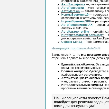
спецтехника, мототехника, двига
АвтоЭкспертиза
— для страховой
АвтоПеревозки
— учет путевых л
АвтоМагазин
— автоматизация ск
НормыВремени 10
— программа д
отечественных автомобилей (легк
НормыВремени SP8
— расширенн
АвтоПредприятие AX
— версия д
Audatex и AutoData.
АвтоКаталог-online
— онлайн-ката
Интернет-Магазин АвтоСофт
— с
для программ семейства АвтоПре
Сервис-Склад
— программа склад
Интеграция программ AutoSoft
Важно отметить, что
ряд программ име
от решения одного бизнес-процесса к д
Единый язык общения:
От завода
на одном техническом языке.
Полный контроль:
Руководство а
эффективности сотрудников.
Автоматизацию ключевых проце
учет, расчет стоимости ремонта.
Интеллектуальную помощь:
Про
проблемах в бизнесе благодаря в
Наши специалисты помогут Вам
подойдет для решения задач, с
нами для консультации!