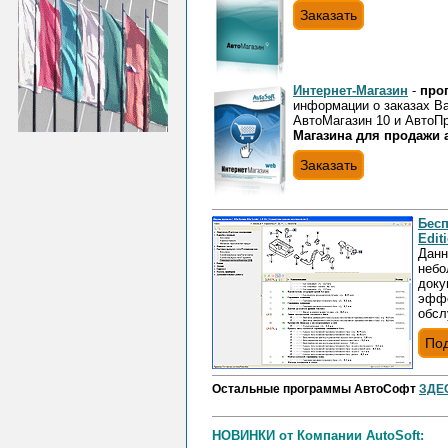
Заказать
Интернет-Магазин
-
про
информации о заказах Ва
АвтоМагазин 10 и АвтоП
Магазина для продажи а
Заказать
Бесп
Edit
Данн
небо
доку
эффе
обсл
По
Остальные программы АвтоСофт
ЗДЕ
НОВИНКИ от Компании AutoSoft: