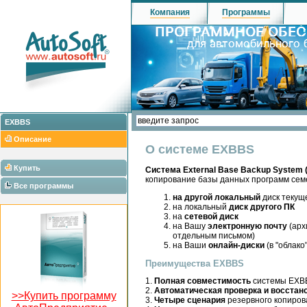
Компания
Программы
EXBBS
Описание
О системе EXBBS
Купить
Система External Base Backup System
копирование базы данных программ семе
Все программы
на другой локальный
диск текущ
на локальный
диск другого ПК
на
сетевой диск
на Вашу
электронную почту
(арх
отдельным письмом)
на Ваши
онлайн-диски
(в "облак
Преимущества EXBBS
1.
Полная совместимость
системы EXBBS
2.
Автоматическая проверка и восстан
>>Купить программу
3.
Четыре сценария
резервного копиров