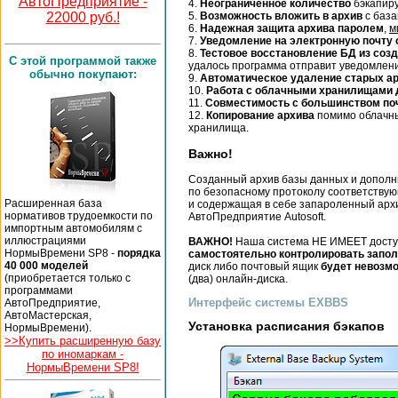
АвтоПредприятие -
4.
Неограниченное количество
бэкапир
5.
Возможность вложить в архив
с баз
22000 руб.!
6.
Надежная защита архива паролем
,
м
7.
Уведомление на электронную почту 
8.
Тестовое восстановление БД из созд
С этой программой также
удалось программа отправит уведомлени
обычно покупают:
9.
Автоматическое удаление старых а
10.
Работа с облачными хранилищами
11.
Совместимость с большинством по
12.
Копирование архива
помимо облачны
хранилища.
Важно!
Созданный архив базы данных и дополн
по безопасному протоколу соответствующ
Расширенная база
и содержащая в себе запароленный арх
нормативов трудоемкости по
АвтоПредприятие Autosoft.
импортным автомобилям с
иллюстрациями
ВАЖНО!
Наша система НЕ ИМЕЕТ доступ
НормыВремени SP8 -
порядка
самостоятельно контролировать запо
40 000 моделей
диск либо почтовый ящик
будет невозмо
(приобретается только с
(два) онлайн-диска.
программами
Интерфейс системы EXBBS
АвтоПредприятие,
АвтоМастерская,
Установка расписания бэкапов
НормыВремени).
>>Купить расширенную базу
по иномаркам -
НормыВремени SP8!