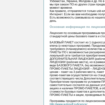
Узбекистан, Украина, Молдова и др. Но в
мы при заказе ПО из других стран пред
момент времени.
Как правило, отправляется только usb-
Интернет. Если же вам необходимо получ
Есть возможность самовывоза из нашего
день.
Основная информация по лицензия
Лицензия по основным программным прод
стандартной цены базового пакета и ст
БАЗОВЫЙ ПАКЕТ состоит из 1 (одного) р
ключа (у некоторых программ). Предус
требуемого (планируемого) количества
ПАКЕТЫ ПО с возможностью расширения д
локальной сети требуется приобретение
ДОПОЛНИТЕЛЬНАЯ ЛИЦЕНЗИЯ (рабочее 
ЛИЦЕНЗИИ (рабочие места), но в рамка
виде БАЗОВОГО ПАКЕТА, без возможно
ПРОМО-ПАКЕТЫ ЛИЦЕНЗИЙ – ЛИЦЕНЗИАР 
ценам – пакет на 3 рабочих места, паке
промо-пакетам осуществляется на станда
соответствующего числа Дополнительных
Приобретение программ по условиям ПР
самостоятельно сослался на данные усл
акциях и наличии ПРОМО-ПАКЕТОВ, в об
стоимости базовых пакетов и дополните
ПРОМО-ПАКЕТЫ и акции, проводимые Ко
Программы продаются по лицензионному 
http://www.autosoft.ru/licence/