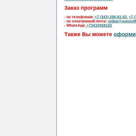
Заказ программ
- по телефонам:
+7 (343) 206-81-02
,
+7 (
- по электронной почте:
online@autosoft
- WhatsApp:
+73432068102
Также Вы можете
оформит