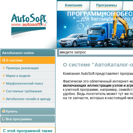
Компания
Программы
АвтоКаталог-online
О системе
О системе "АвтоКаталог-о
Примеры реализации
Компания AutoSoft представляет програ
Марки и модели
Фактически это облегченный интернет-м
Морфологический поиск
включающих иллюстрации узлов и агре
к учетной программе, например, семейст
Системные требования
удобно. Ведь посетитель может тут же п
на те запчасти, которых в настоящий мо
АвтоКаталог-онлайн в аренду
Купить
Все программы
С этой программой также