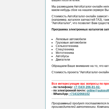
Ваших посетителей.
Мы размещаем АвтоКаталог-онлайн непоср
каком-нибудь сбое на нашем сервере Вы
Стоимость АвтоКаталог-онлайн зависит о
(например, каталоги запчастей ГАЗ), та
"АвтоКаталог", что позволит Вам сущест
Программа электронных каталогов запча
Легковые автомобили
Грузовые автомобили
Сельхозтехника
Спецтехника
Мототехника
Автобусы
Двигатели
Обращаем Ваше внимание на то, что кат
Стоимость проекта "АвтоКаталог-онлайн
Все интересующие вас вопросы по про
- по телефону:
+7 (343) 206-81-02
,
- по электронной почте:
online@autosoft
-
WhatsApp:
+73432068102
Программный продукт поставляется по
производителей автотехники. Компани