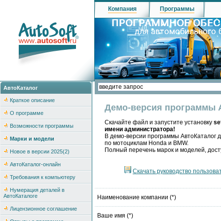
Компания
Программы
АвтоКаталог
Краткое описание
Демо-версия программы 
О программе
Скачайте файл и запустите установку
se
Возможности программы
имени администратора!
В демо-версии программы АвтоКаталог д
Марки и модели
по мотоциклам Honda и BMW.
Полный перечень марок и моделей, дост
Новое в версии 2025(2)
АвтоКаталог-онлайн
Скачать руководство пользоват
Требования к компьютеру
Нумерация деталей в
АвтоКаталоге
Наименование компании (*)
Лицензионное соглашение
Ваше имя (*)