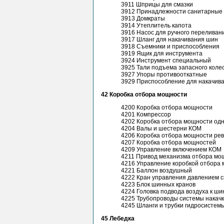
3911 Шприцы для смазки
3912 Принадлежности санитарные
3913 Домкраты
3914 Утеплитель капота
3916 Насос для ручного переливан
3917 Шланг для накачивания шин
3918 Съемники и приспособления
3919 Ящик для инструмента
3924 Инструмент специальный
3925 Тали подъема запасного коле
3927 Упоры противооткатные
3929 Приспособление для накачив
42 Коробка отбора мощности
4200 Коробка отбора мощности
4201 Компрессор
4202 Коробка отбора мощности од
4204 Валы и шестерни КОМ
4206 Коробка отбора мощности ре
4207 Коробка отбора мощностей
4209 Управление включением КОМ
4211 Привод механизма отбора мо
4216 Управление коробкой отбора
4221 Баллон воздушный
4222 Кран управления давлением 
4223 Блок шинных кранов
4224 Головка подвода воздуха к ши
4225 Трубопроводы системы накач
4245 Шланги и трубки гидросистем
45 Лебедка