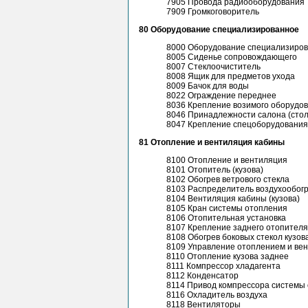
7905 Провода радиооборудования
7909 Громкоговоритель
80 Оборудование специализированное
8000 Оборудование специализиро
8005 Сиденье сопровождающего
8007 Стеклоочиститель
8008 Ящик для предметов ухода
8009 Бачок для воды
8022 Ограждение переднее
8036 Крепление возимого оборудо
8046 Принадлежности салона (стол
8047 Крепление спецоборудования
81 Отопление и вентиляция кабины
8100 Отопление и вентиляция
8101 Отопитель (кузова)
8102 Обогрев ветрового стекла
8103 Распределитель воздухообог
8104 Вентиляция кабины (кузова)
8105 Кран системы отопления
8106 Отопительная установка
8107 Крепление заднего отопителя
8108 Обогрев боковых стекол кузов
8109 Управление отоплением и ве
8110 Отопление кузова заднее
8111 Компрессор хладагента
8112 Конденсатор
8114 Привод компрессора системы
8116 Охладитель воздуха
8118 Вентиляторы