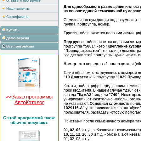
Отзывы о программе
Для однообразного размещения иллюстр
Наши клиенты
на основе единой семизначной нумераци
Сертификаты
Семизначная нумерация подразумевает н
группа, подгруппа, номер.
Купить
Группа
- обозначается первыми двумя ци
Демо-версия
Подгруппа
- обозначается первыми четыр
подгруппа
"5001"
- это
"Крепление кузов
Все программы
"Привод агрегатов"
, то налицо демонстр
все детали этой подгруппы нужно искать и
Номер
- это порядковый номер детали (сб
Таким образом, столкнувшись с номером 
"10 Двигатель"
и подгруппу
"1029 Привод
Кстати, набор цифр перед нашим семизнач
производителя. В нашем случае
"236"
озн
завода
"КамАЗ"
модели
"740"
. Некоторым
>>Заказ программы
унификации, относительно небольшого кол
АвтоКаталог
не указывают.
Основная сложность
поним
1029116-А"
устанавливается на автобусе
пользователя, разгадать которую помогае
C этой программой также
Приставки после семизначного номера так
обычно покупают:
01, 02, 03
и т. д. - обозначают взаимозам
10, 11, 12. 20, 30
и т. д. - обозначают
не
вза
01, 02, 03 и т. д.