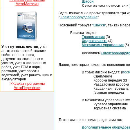
Шасси
АвтоМагазин
К этой же части относится и
Здесь изначально просматриваются три ч
"
Электрооборудование
".
Пояснений требует "
Шасси
", так как в пе
В шасси входят:
Трансмиссия
(3)
Ходовая часть
(4)
Механизмы управления
(5)
Учет путевых листов
, учет
автотранспортной техники
Добавляем
Электрооборуд
собственного парка,
документов, связанных с
учетом, учет выполненных
Далее, некоторые полезные пояснения по
работ, учет ГСМ и норм
расходов, учет работы
В трансмиссию входят: (
посм
водителей, учет работы шин и
Сцепление
аккумуляторов
Коробка передач (КП
>>Заказ программы
Раздаточная коробка
АвтоПеревозки
Карданная передача
Главная передача
В механизмы управления вхо
Рулевое управление
Тормозная система
То же самое и с такими разделами как:
Дополнительное оборудов