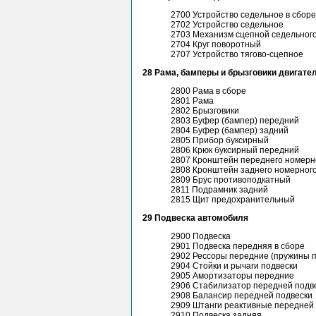
2700 Устройство седельное в сборе
2702 Устройство седельное
2703 Механизм сцепной седельного
2704 Круг поворотный
2707 Устройство тягово-сцепное
28 Рама, бамперы и брызговики двигате
2800 Рама в сборе
2801 Рама
2802 Брызговики
2803 Буфер (бампер) передний
2804 Буфер (бампер) задний
2805 Прибор буксирный
2806 Крюк буксирный передний
2807 Кронштейн переднего номерн
2808 Кронштейн заднего номерного
2809 Брус противоподкатный
2811 Подрамник задний
2815 Щит предохранительный
29 Подвеска автомобиля
2900 Подвеска
2901 Подвеска передняя в сборе
2902 Рессоры передние (пружины п
2904 Стойки и рычаги подвески
2905 Амортизаторы передние
2906 Стабилизатор передней подв
2908 Балансир передней подвески
2909 Штанги реактивные передней
2910 Подвеска задняя