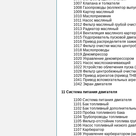
1007 Клапана и толкатели
1008 Газопроводы (коллектор выпу
1009 Картер масляный
1010 Маслоприемник
1011 Насос масляный
1012 Фильтр масляный грубой очис
1013 Радиатор масляный
1014 Вентиляция масляного карте
1015 Подогреватель пусковой двиг
1016 Привод распределителя зажи
1017 Фильтр очистки масла центр
1018 Маслопроводы
1019 Декомпрессор
1020 Управление декомпрессором
1021 Насос маслозакачивающий
1022 Устройство облегчения пуска 
1028 Фильтр центробежный очистк
1029 Привод агрегатов (привод ТН
1041 Привод вспомогательных агре
1042 Экран двигателя
11 Система питания двигателя
1100 Система питания двигателя
1101 Бак топливный
1102 Бак топливный дополнительн
1103 Пробка топливного бака
1104 Трубопроводы топливные
1105 Фильтр-отстойник топлива гру
1106 Насос топливный низкого дав
1107 Карбюратор
1108 Управление карбюратором (ак