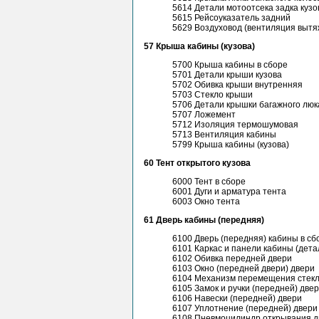
5614 Детали мотоотсека задка кузо
5615 Рейсоуказатель задний
5629 Воздуховод (вентиляция вытя
57 Крыша кабины (кузова)
5700 Крыша кабины в сборе
5701 Детали крыши кузова
5702 Обивка крыши внутренняя
5703 Стекло крыши
5706 Детали крышки багажного люк
5707 Ложемент
5712 Изоляция термошумовая
5713 Вентиляция кабины
5799 Крыша кабины (кузова)
60 Тент открытого кузова
6000 Тент в сборе
6001 Дуги и арматура тента
6003 Окно тента
61 Дверь кабины (передняя)
6100 Дверь (передняя) кабины в сб
6101 Каркас и панели кабины (дета
6102 Обивка передней двери
6103 Окно (передней двери) двери
6104 Механизм перемещения стекл
6105 Замок и ручки (передней) две
6106 Навески (передней) двери
6107 Уплотнение (передней) двери
6108 Пневмоцилиндр открывания д