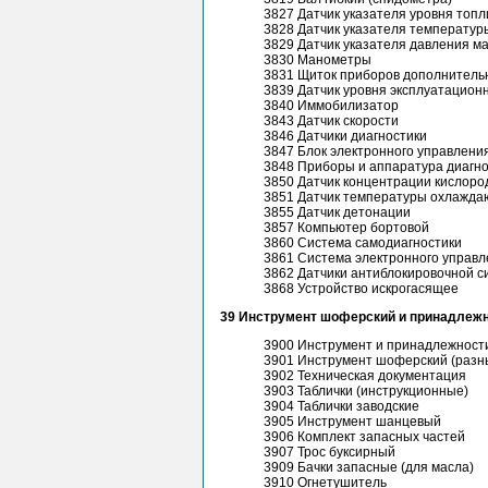
3827 Датчик указателя уровня топл
3828 Датчик указателя температу
3829 Датчик указателя давления м
3830 Манометры
3831 Щиток приборов дополнител
3839 Датчик уровня эксплуатацион
3840 Иммобилизатор
3843 Датчик скорости
3846 Датчики диагностики
3847 Блок электронного управлени
3848 Приборы и аппаратура диагно
3850 Датчик концентрации кислоро
3851 Датчик температуры охлажда
3855 Датчик детонации
3857 Компьютер бортовой
3860 Система самодиагностики
3861 Система электронного управ
3862 Датчики антиблокировочной с
3868 Устройство искрогасящее
39 Инструмент шоферский и принадлеж
3900 Инструмент и принадлежност
3901 Инструмент шоферский (разн
3902 Техническая документация
3903 Таблички (инструкционные)
3904 Таблички заводские
3905 Инструмент шанцевый
3906 Комплект запасных частей
3907 Трос буксирный
3909 Бачки запасные (для масла)
3910 Огнетушитель