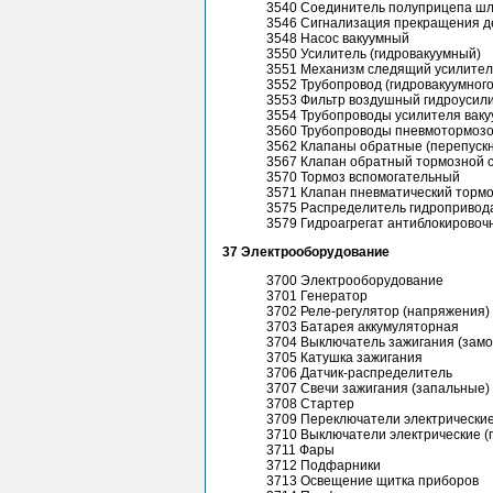
3540 Соединитель полуприцепа шл
3546 Сигнализация прекращения д
3548 Насос вакуумный
3550 Усилитель (гидровакуумный)
3551 Механизм следящий усилите
3552 Трубопровод (гидровакуумного
3553 Фильтр воздушный гидроусил
3554 Трубопроводы усилителя ваку
3560 Трубопроводы пневмотормоз
3562 Клапаны обратные (перепуск
3567 Клапан обратный тормозной 
3570 Тормоз вспомогательный
3571 Клапан пневматический тормо
3575 Распределитель гидропривод
3579 Гидроагрегат антиблокировоч
37 Электрооборудование
3700 Электрооборудование
3701 Генератор
3702 Реле-регулятор (напряжения)
3703 Батарея аккумуляторная
3704 Выключатель зажигания (замо
3705 Катушка зажигания
3706 Датчик-распределитель
3707 Свечи зажигания (запальные)
3708 Стартер
3709 Переключатели электрические
3710 Выключатели электрические (
3711 Фары
3712 Подфарники
3713 Освещение щитка приборов