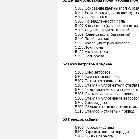
51 Детали основания (пола) кабины (пол 
5100 Основание кабины (пол кузова
5101 Детали пола (основание кузов
5102 Настил пола
5105 Принадлежности пола
5107 Кожух пола (крышки люков пол
5108 Ящик инструментальный
5109 Коврики пола (багажника)
5110 Пол багажника
5112 Изоляция термошумовая
5113 Люки пола
5130 Уплотнители
5199 Пол кузова
52 Окно ветровое и заднее
5200 Окно ветровое
5201 Рама ветрового окна
5202 Петли ветрового окна
5203 Стекла и уплотнители стекла 
5204 Подъемник механический ветр
5205 Стеклоочиститель и привод
5206 Стекла и уплотнение ветровог
5207 Окно заднее
5208 Обмыв ветрового стекла (омы
5215 Стеклоочиститель и привод
53 Передок кабины
5300 Передок кабины
5301 Каркас и панели передка
5302 Обивка передка