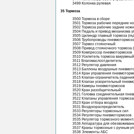
3499 Колонка рулевая
35 Тормоза
3500 Тормоза в сборе
3501 Тормоза рабочие передние н
3502 Тормоза рабочие задние нож
3504 Педаль и привод механизма у
3505 Цилиндр главный тормоза (ги
3506 Трубопроводы пневмотормоз
3507 Тормоз стояночный
3508 Привод стояночного тормоза 
3509 Компрессор пневмотормозов
3510 Усилитель тормоза вакуумный
3511 Влагомаслоотделитель
3512 Регулятор давления
3513 Баллоны воздушные пневмот
3514 Кран управления пневмотормо
3515 Клапан-ограничитель падения
3518 Клапан ускорительный пневм
3519 Камеры пневмотормозов
3520 Кран разобщительный
3521 Головка соединительная пне
3522 Клапаны управления тормоза
3523 Кран отбора воздуха
3531 Воздухораспределитель
3533 Регуляторы тормозных сил
3534 Регуляторы пневмотормозов
3535 Регулятор тормозного момент
3536 Аппаратура для обезвоживани
3537 Краны тормозные с ручным у
3538 Элементы АБС