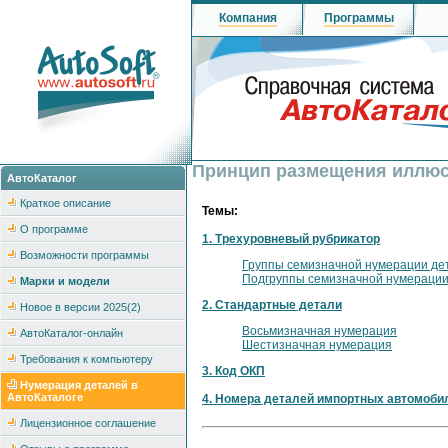
Компания
Программы
Принцип размещения иллюст
АвтоКаталог
Краткое описание
Темы:
О программе
1. Трехуровневый рубрикатор
Возможности программы
Группы семизначной нумерации де
Подгруппы семизначной нумерации
Марки и модели
2. Стандартные детали
Новое в версии 2025(2)
Восьмизначная нумерация
АвтоКаталог-онлайн
Шестизначная нумерация
Требования к компьютеру
3. Код ОКП
Нумерация деталей в
АвтоКаталоге
4. Номера деталей импортных автомоби
Лицензионное соглашение