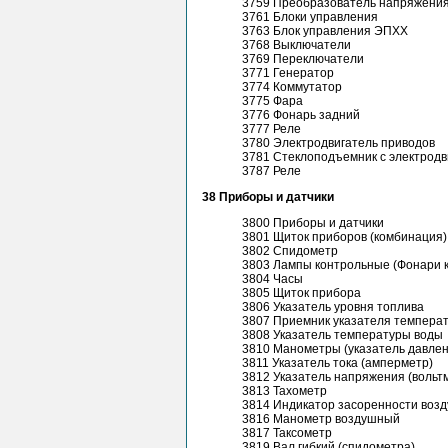
3759 Преобразователь напряжени
3761 Блоки управления
3763 Блок управления ЭПХХ
3768 Выключатели
3769 Переключатели
3771 Генератор
3774 Коммутатор
3775 Фара
3776 Фонарь задний
3777 Реле
3780 Электродвигатель приводов
3781 Стеклоподъемник с электрод
3787 Реле
38 Приборы и датчики
3800 Приборы и датчики
3801 Щиток приборов (комбинация)
3802 Спидометр
3803 Лампы контрольные (Фонари 
3804 Часы
3805 Щиток прибора
3806 Указатель уровня топлива
3807 Приемник указателя темпера
3808 Указатель температуры воды
3810 Манометры (указатель давлен
3811 Указатель тока (амперметр)
3812 Указатель напряжения (вольт
3813 Тахометр
3814 Индикатор засоренности воз
3816 Манометр воздушный
3817 Таксометр
3819 Вал гибкий (спидометра)