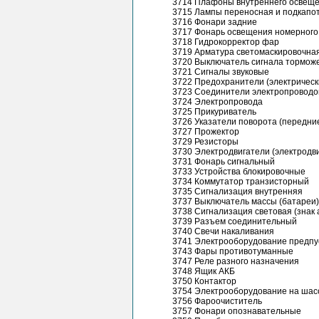
3714 Плафоны внутреннего освещ
3715 Лампы переносная и подкапо
3716 Фонари задние
3717 Фонарь освещения номерного
3718 Гидрокорректор фар
3719 Арматура светомаскировочна
3720 Выключатель сигнала тормож
3721 Сигналы звуковые
3722 Предохранители (электрическ
3723 Соединители электропроводо
3724 Электропровода
3725 Прикуриватель
3726 Указатели поворота (передни
3727 Прожектор
3729 Резисторы
3730 Электродвигатели (электродв
3731 Фонарь сигнальный
3733 Устройства блокировочные
3734 Коммутатор транзисторный
3735 Сигнализация внутренняя
3737 Выключатель массы (батареи)
3738 Сигнализация световая (знак 
3739 Разъем соединительный
3740 Свечи накаливания
3741 Электрооборудование предпу
3743 Фары противотуманные
3747 Реле разного назначения
3748 Ящик АКБ
3750 Контактор
3754 Электрооборудование на шас
3756 Фароочиститель
3757 Фонари опознавательные