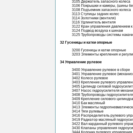
3105 Держатель запасного колеса
3106 Покрышки и камеры, (шины б
3108 Подъемник запасного колеса
3113 Ступицы задних колес
3114 Золотники (вентиля)
3116 Удлинитель вентиля
3122 Кран управления давлением к
3124 Подвод воздуха к шинам
3125 Трубопроводы системы накач
32 Гусеницы и катки опорные
3200 Гусеницы и катки опорные
3203 Элементы крепления и регулио
34 Управление рулевое
3400 Управление рулевое в сборе
3401 Управление рулевое (механизм
3402 Колесо рулевое
3403 Крепление рулевого управлен
3405 Цилиндр силовой гидроусили
3407 Насос гидроусилителя механи
3408 Трубопроводы гидроусилител
3409 Крепление силового цилиндра
3410 Бак масляный
3413 Элементы гидропневматическ
3414 Тяги рулевые
3416 Распределитель рулевого уп
3419 Радиатор масляный гидроуси
3422 Вал карданный рулевого упра
3430 Клапаны управления гидроус
3444 Колонка рулевого управления