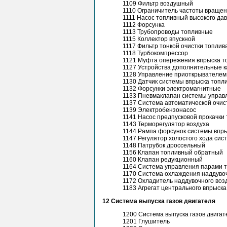
1109 Фильтр воздушный
1110 Ограничитель частоты вращен
1111 Насос топливный высокого да
1112 Форсунка
1113 Трубопроводы топливные
1115 Коллектор впускной
1117 Фильтр тонкой очистки топлив
1118 Турбокомпрессор
1121 Муфта опережения впрыска т
1127 Устройства дополнительные 
1128 Управление приоткрывателем
1130 Датчик системы впрыска топл
1132 Форсунки электромагнитные
1133 Пневмаклапан системы управ
1137 Система автоматической очис
1139 Электробензонасос
1141 Насос предпусковой прокачки
1143 Терморегулятор воздуха
1144 Рампа форсунок системы впр
1147 Регулятор холостого хода сис
1148 Патрубок дроссельный
1156 Клапан топливный обратный
1160 Клапан редукционный
1164 Система управления парами 
1170 Система охлаждения наддувоч
1172 Охладитель наддувочного воз
1183 Агрегат центрального впрыска
12 Система выпуска газов двигателя
1200 Система выпуска газов двигат
1201 Глушитель