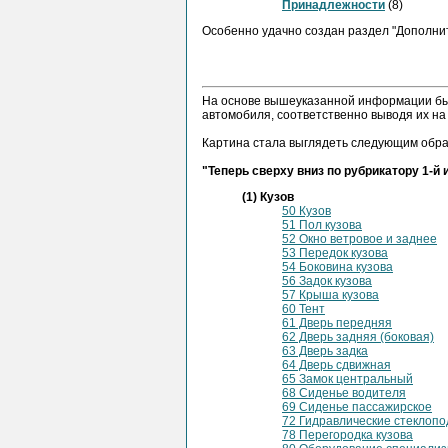
Принадлежности
(8)
Особенно удачно создан раздел "Дополни
На основе вышеуказанной информации был
автомобиля, соответственно выводя их на
Картина стала выглядеть следующим обра
"Теперь сверху вниз по рубрикатору 1-й 
(1) Кузов
50 Кузов
51 Пол кузова
52 Окно ветровое и заднее
53 Передок кузова
54 Боковина кузова
56 Задок кузова
57 Крыша кузова
60 Тент
61 Дверь передняя
62 Дверь задняя (боковая)
63 Дверь задка
64 Дверь сдвижная
65 Замок центральный
68 Сиденье водителя
69 Сиденье пассажирское
72 Гидравлические стеклоп
78 Перегородка кузова