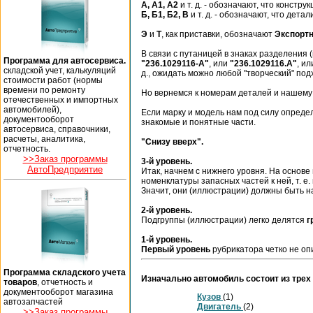
А, А1, А2
и т. д. - обозначают, что конст
Б, Б1, Б2, В
и т. д. - обозначают, что дет
Э
и
Т
, как приставки, обозначают
Экспорт
В связи с путаницей в знаках разделени
Программа для автосервиса.
"236.1029116-А"
, или
"236.1029116.А"
, и
складской учет, калькуляций
д., ожидать можно любой "творческий" под
стоимости работ (нормы
времени по ремонту
Но вернемся к номерам деталей и нашему
отечественных и импортных
автомобилей),
Если марку и модель нам под силу определи
документооборот
знакомые и понятные части.
автосервиса, справочники,
расчеты, аналитика,
"Снизу вверх".
отчетность.
>>Заказ программы
3-й уровень.
АвтоПредприятие
Итак, начнем с нижнего уровня. На основе
номенклатуры запасных частей к ней, т. е
Значит, они (иллюстрации) должны быть
2-й уровень.
Подгруппы (иллюстрации) легко делятся
г
1-й уровень.
Первый уровень
рубрикатора четко не о
Программа складского учета
Изначально автомобиль состоит из трех 
товаров
, отчетность и
документооборот магазина
Кузов
(1)
автозапчастей
Двигатель
(2)
>>Заказ программы