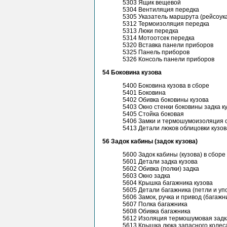
5303 Ящик вещевой
5304 Вентиляция передка
5305 Указатель маршрута (рейсоук
5312 Термоизоляция передка
5313 Люки передка
5314 Мотоотсек передка
5320 Вставка панели приборов
5325 Панель приборов
5326 Консоль панели приборов
54 Боковина кузова
5400 Боковина кузова в сборе
5401 Боковина
5402 Обивка боковины кузова
5403 Окно стенки боковины задка к
5405 Стойка боковая
5406 Замки и термошумоизоляция о
5413 Детали люков облицовки кузов
56 Задок кабины (задок кузова)
5600 Задок кабины (кузова) в сборе
5601 Детали задка кузова
5602 Обивка (полки) задка
5603 Окно задка
5604 Крышка багажника кузова
5605 Детали багажника (петли и уп
5606 Замок, ручка и привод (багажн
5607 Полка багажника
5608 Обивка багажника
5612 Изоляция термошумовая задк
5613 Крышка люка запасного колес