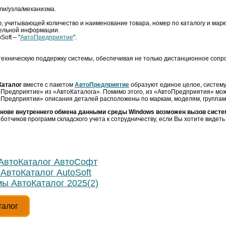
ли/узла/механизма.
, учитывающей количество и наименование товара, номер по каталогу и марк
ельной информации.
oft – "
АвтоПредприятие
".
техническую поддержку системы, обеспечивая не только дистанционное сопр
Каталог
вместе с пакетом
АвтоПредприятие
образуют единое целое, систему
Предприятие» из «АвтоКаталога». Помимо этого, из «АвтоПредприятия» мож
Предприятии» описания деталей расположены по маркам, моделям, группам 
снове внутреннего обмена данными среды Windows возможен вызов систе
ботчиков программ складского учета к сотрудничеству, если Вы хотите видет
АвтоКаталог АвтоСофт
АвтоКаталог AutoSoft
ы АвтоКаталог 2025(2)
талог