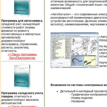
отличную возможность для практической 
клиентам. Общий «технический язык» те
наименований.
«АвтоКаталог» – это современная элект
разновидностей применяемых двигателей
Программа для автосервиса.
устройстве автотехники. Деление элемен
складской учет, калькуляций
каталогу), наименованиями, чертежами 
стоимости работ (нормы
времени по ремонту
отечественных и импортных
«Авто
автомобилей),
(пред
документооборот
автосервиса, справочники,
На ба
расчеты, аналитика,
катал
отчетность.
«Авто
>>Заказ программы
сетью
АвтоПредприятие
Научн
орган
Возможности системы электронных кат
Детальный и наглядный просмотр
Программа складского учета
- Графическое изображени
товаров
, отчетность и
- Номер изделия
документооборот магазина
- Название
автозапчастей
>>Заказ программы