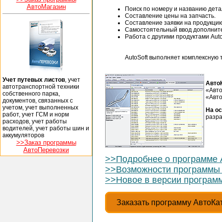
АвтоМагазин
Поиск по номеру и названию дета
Составление цены на запчасть.
Составление заявки на продукцию
Самостоятельный ввод дополнит
Работа с другими продуктами AutoS
AutoSoft выполняет комплексную 
Учет путевых листов
, учет
Авто
автотранспортной техники
«Авто
собственного парка,
«Авто
документов, связанных с
учетом, учет выполненных
На о
работ, учет ГСМ и норм
разра
расходов, учет работы
водителей, учет работы шин и
аккумуляторов
>>Заказ программы
АвтоПеревозки
>>Подробнее о программе 
>>Возможности программы 
>>Новое в версии программ
Заказать программу АвтоКа