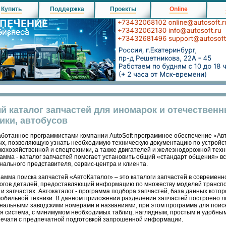
Купить
Поддержка
Проекты
Online
й каталог запчастей для иномарок и отечественн
ики, автобусов
ботанное программистами компании AutoSoft программное обеспечение «Ав
х, позволяющую узнать необходимую техническую документацию по устройству
кохозяйственной и спецтехники, а также двигателей и железнодорожной тех
амма - каталог запчастей помогает установить общий «стандарт общения» все
нального представителя, сервис-центра и клиента.
амма поиска запчастей «АвтоКаталог» – это каталоги запчастей в современно
огов деталей, предоставляющий информацию по множеству моделей транспор
 и запчастях. Автокаталог - программа подбора запчастей, база данных ко
обильной техники. В данном приложении разделение запчастей построено лог
нальными заводскими номерами и названиями, при этом программа для поис
система, с минимумом необходимых таблиц, наглядным, простым и удобным
печати с предпечатной подготовкой запрошенной информации.