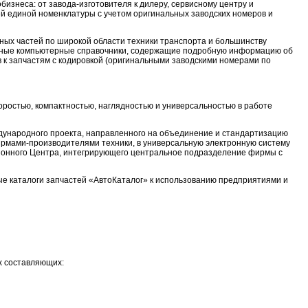
изнеса: от завода-изготовителя к дилеру, сервисному центру и
й единой номенклатуры с учетом оригинальных заводских номеров и
ных частей по широкой области техники транспорта и большинству
ные компьютерные справочники, содержащие подробную информацию об
в к запчастям с кодировкой (оригинальными заводскими номерами по
ростью, компактностью, наглядностью и универсальностью в работе
дународного проекта, направленного на объединение и стандартизацию
ирмами-производителями техники, в универсальную электронную систему
ионного Центра, интегрирующего центральное подразделение фирмы с
е каталоги запчастей «АвтоКаталог» к использованию предприятиями и
х составляющих: