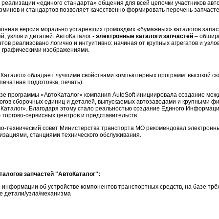
реализации «единого стандарта» общения для всей цепочки участников автоб
рминов и стандартов позволяет качественно формировать перечень запчасте
ронная версия морально устаревших громоздких «бумажных» каталогов запас
, узлов и деталей. АвтоКаталог -
электронные каталоги запчастей
– обшир
тов реализовано логично и интуитивно: начиная от крупных агрегатов и узло
и графическими изображениями.
Каталог» обладает лучшими свойствами компьютерных программ: высокой ско
печатная подготовка, печать).
зе программы «АвтоКаталог» компания AutoSoft инициировала создание меж
огов сборочных единиц и деталей, выпускаемых автозаводами и крупными ф
Каталог». Благодаря этому стало реальностью создание Единого Информац
 торгово-сервисных центров и представительств.
о-технический совет Министерства транспорта МО рекомендовал электронны
изациями, станциями технического обслуживания.
алогов запчастей "АвтоКаталог":
 информации об устройстве компонентов транспортных средств, на базе трё
е детали/узла/механизма