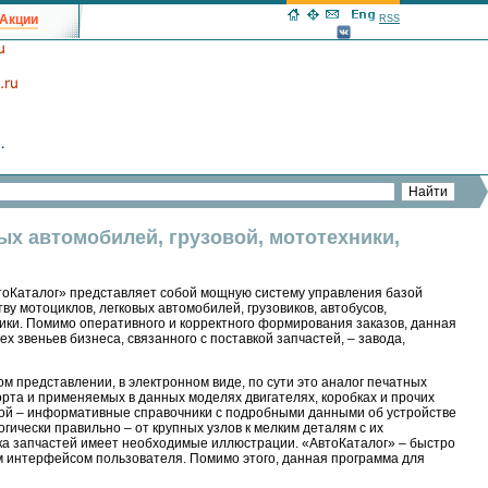
Акции
RSS
ых автомобилей, грузовой, мототехники,
тоКаталог» представляет собой мощную систему управления базой
 мотоциклов, легковых автомобилей, грузовиков, автобусов,
ники. Помимо оперативного и корректного формирования заказов, данная
х звеньев бизнеса, связанного с поставкой запчастей, – завода,
м представлении, в электронном виде, по сути это аналог печатных
та и применяемых в данных моделях двигателях, коробках и прочих
торой – информативные справочники с подробными данными об устройстве
ически правильно – от крупных узлов к мелким деталям с их
ка запчастей имеет необходимые иллюстрации. «АвтоКаталог» – быстро
 интерфейсом пользователя. Помимо этого, данная программа для