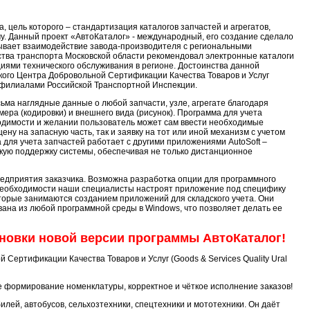
 цель которого – стандартизация каталогов запчастей и агрегатов,
. Данный проект «АвтоКаталог» - международный, его создание сделало
вает взаимодействие завода-производителя с региональными
ства транспорта Московской области рекомендовал электронные каталоги
иями технического обслуживания в регионе. Достоинства данной
ого Центра Добровольной Сертификации Качества Товаров и Услуг
ными филиалами Российской Транспортной Инспекции.
ьма наглядные данные о любой запчасти, узле, агрегате благодаря
ра (кодировки) и внешнего вида (рисунок). Программа для учета
бходимости и желании пользователь может сам ввести необходимые
у на запасную часть, так и заявку на тот или иной механизм с учетом
а для учета запчастей работает с другими приложениями AutoSoft –
скую поддержку системы, обеспечивая не только дистанционное
едприятия заказчика. Возможна разработка опции для программного
 необходимости наши специалисты настроят приложение под специфику
торые занимаются созданием приложений для складского учета. Они
вана из любой программной среды в Windows, что позволяет делать ее
ановки новой версии программы АвтоКаталог!
Сертификации Качества Товаров и Услуг (Goods & Services Quality Ural
 формирование номенклатуры, корректное и чёткое исполнение заказов!
ей, автобусов, сельхозтехники, спецтехники и мототехники. Он даёт