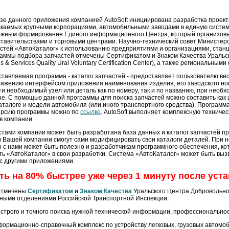
зе данного приложения компанией AutoSoft инициирована разработка проекта,
каемых крупными корпорациями, автомобильными заводами в единую систему
жным формирование Единого информационного Центра, который организовы
тавительствами и торговыми центрами. Научно-технический совет Министер
стей «АвтоКаталог» к использованию предприятиями и организациями, станц
аммы подбора запчастей отмечены Сертификатом и Знаком Качества Уральск
s & Services Quality Ural Voluntary Certification Center), а также региональ
тавляемая программа - каталог запчастей - предоставляет пользователю вес
ажению интерфейсом приложения наименования изделия, его заводского номе
ти необходимый узел или деталь как по номеру, так и по названию, при нео
 С помощью данной программы для поиска запчастей можно составить как цен
каталоге и модели автомобиля (или иного транспортного средства). Программ
ерсию программы можно по
ссылке
. AutoSoft выполняет комплексную техниче
в компании.
тами компании может быть разработана база данных и каталог запчастей пр
и Вашей компании смогут сами модифицировать свои каталоги деталей. При
 с нами может быть полезно и разработчикам программного обеспечения, ко
ть «АвтоКаталог» в свои разработки. Система «АвтоКаталог» может быть выз
с другими приложениями.
ть на 80% быстрее уже через 1 минуту после уст
 отмечены
Сертификатом
и
Знаком Качества
Уральского Центра Добровольной 
нальными отделениями Российской Транспортной Инспекции.
строго и точного поиска нужной технической информации, профессиональное
рмационно-справочный комплекс по устройству легковых, грузовых автомобил