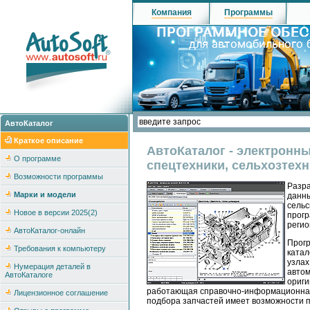
Компания
Программы
АвтоКаталог
Краткое описание
АвтоКаталог - электронны
О программе
спецтехники, сельхозтехн
Возможности программы
Разра
Марки и модели
данны
сельс
Новое в версии 2025(2)
прогр
регио
АвтоКаталог-онлайн
Прогр
Требования к компьютеру
катал
узлах
Нумерация деталей в
автом
АвтоКаталоге
ориги
работающая справочно-информационная 
Лицензионное соглашение
подбора запчастей имеет возможности 