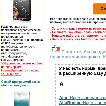
См
Все представленные в базе модели авт
необходимого автомобиля в программе с
Расширенная база
- Устали считать стоимость ремонт
нормативов трудоемкости по
- Не знаете, как обосновать стоимо
импортным автомобилям с
- Надоело работать одновременно
иллюстрациями
- Хотите узнать, как быстро рассчи
НормыВремени SP8 -
порядка
40 000 моделей
(приобретается только с
программами
Если хотя бы на оди
АвтоПредприятие,
по ремонту иномарок от К
АвтоМастерская,
НормыВремени).
>>Купить расширенную базу
по иномаркам -
У нас есть нормы вр
НормыВремени SP8 всего
в расширенную базу 
за 14000 руб.!
С этой программой также
A
обычно покупают:
Aion
Нормы времени п
AlfaRomeo
Нормы врем