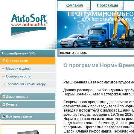
Компания
Программы
НормыВремени SP8
О программе
О программе НормыВрем
Марки и модели
Совместимость
Расширенная база нормативов трудоемк
Требования к компьютеру
Данная расширенная база данных требу
НормыВремени, АвтоМастерская, АвтоЭк
Демо-версия
Современная программа для расчета стои
Купить
отечественных производителей по нормо
завода изготовителя с иллюстрациями; 
включает нормы времени с 1975 по 2026 
Все программы
Нормативы завода изготовителя на ремо
подлежащих замене/ремонту; Иллюстраци
программы. Программа позволяет вам бы
Шасси, Общая информация, Техническое 