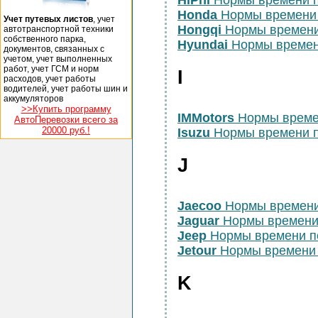
HiPhi
Нормы времени 
Honda
Нормы времени
Учет путевых листов
, учет
Hongqi
Нормы времени
автотранспортной техники
собственного парка,
Hyundai
Нормы времен
документов, связанных с
учетом, учет выполненных
работ, учет ГСМ и норм
I
расходов, учет работы
водителей, учет работы шин и
аккумуляторов
>>Купить программу
IMMotors
Нормы време
АвтоПеревозки всего за
20000 руб.!
Isuzu
Нормы времени п
J
Jaecoo
Нормы времени
Jaguar
Нормы времени
Jeep
Нормы времени п
Jetour
Нормы времени 
K