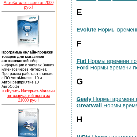
АвтоКаталог всего от 7000
руб.!
E
Evolute
Нормы времени
F
Программа онлайн-продажи
товаров для магазинов
Fiat
Нормы времени по
автозапчастей
, сбор
информации о заказах Ваших
Ford
Нормы времени п
клиентов через Интернет.
Программа работает в связке
с ПО АвтоМагазин 10 и
G
АвтоПредприятие 10
АвтоСофт
>>Купить Интернет-Магазин
автозапчастей всего за
Geely
Нормы времени 
21000 руб.!
GreatWall
Нормы време
H