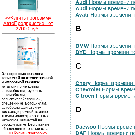
Audi
Нормы времени п
Audi
Нормы времени п
Avatr
Нормы времени п
>>Купить программу
АвтоПредприятие -
от
B
22000 руб.!
BMW
Нормы времени п
BYD
Нормы времени п
C
Электронные каталоги
запчастей по отечественной
и импортной технике
:
Chery
Нормы времени 
каталоги по легковым
Chevrolet
Нормы време
автомобилям, грузовым
автомобилям,
Citroen
Нормы времени
сельскохозяйственной,
спецтехнике, мотоциклам,
D
автобусам, двигателям,
железнодорожной технике.
Тысячи иллюстрированных
каталогов запчастей на
русском языке. Бесплатные
Daewoo
Нормы времен
обновления в течение года!
DAF
Нормы времени п
>>Купить программу