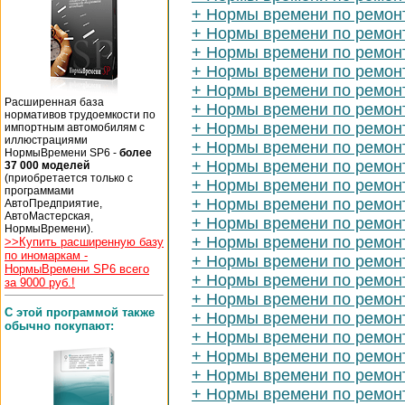
+ Нормы времени по ремонт
+ Нормы времени по ремон
+ Нормы времени по ремон
+ Нормы времени по ремонт
+ Нормы времени по ремонт
Расширенная база
+ Нормы времени по ремонт
нормативов трудоемкости по
+ Нормы времени по ремон
импортным автомобилям с
иллюстрациями
+ Нормы времени по ремонт
НормыВремени SP6 -
более
+ Нормы времени по ремонт
37 000 моделей
(приобретается только с
+ Нормы времени по ремон
программами
+ Нормы времени по ремонт
АвтоПредприятие,
АвтоМастерская,
+ Нормы времени по ремон
НормыВремени).
+ Нормы времени по ремон
>>Купить расширенную базу
по иномаркам -
+ Нормы времени по ремон
НормыВремени SP6 всего
+ Нормы времени по ремон
за 9000 руб.!
+ Нормы времени по ремонт
С этой программой также
+ Нормы времени по ремонту
обычно покупают:
+ Нормы времени по ремонт
+ Нормы времени по ремон
+ Нормы времени по ремон
+ Нормы времени по ремон