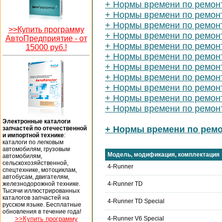
+ Нормы времени по ремонт
+ Нормы времени по ремон
+ Нормы времени по ремон
>>Купить программу
+ Нормы времени по ремонт
АвтоПредприятие -
от
+ Нормы времени по ремонт
15000 руб.!
+ Нормы времени по ремонт
+ Нормы времени по ремонт
+ Нормы времени по ремонт
+ Нормы времени по ремон
+ Нормы времени по ремон
+ Нормы времени по ремонт
Электронные каталоги
+ Нормы времени по ремо
запчастей по отечественной
и импортной технике
:
каталоги по легковым
автомобилям, грузовым
Модель, модификация, комплектация
автомобилям,
сельскохозяйственной,
4-Runner
спецтехнике, мотоциклам,
автобусам, двигателям,
железнодорожной технике.
4-Runner TD
Тысячи иллюстрированных
каталогов запчастей на
4-Runner TD Special
русском языке. Бесплатные
обновления в течение года!
>>Купить программу
4-Runner V6 Special