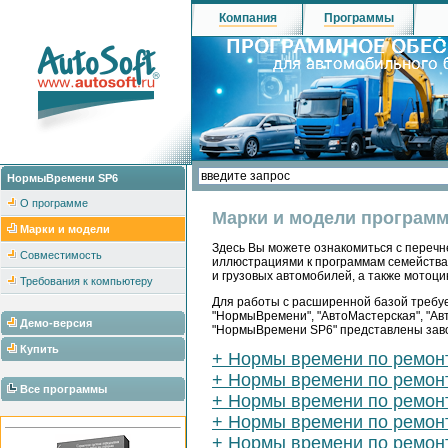
Компания
Программы
НормыВремени SP6
О программе
Марки и модели програм
Марки и модели
Здесь Вы можете ознакомиться с перечн
Совместимость
иллюстрациями к программам семейства "
и грузовых автомобилей, а также мотоцик
Требования к компьютеру
Для работы с расширенной базой требуе
"НормыВремени", "АвтоМастерская", "Ав
Демо-версия
"НормыВремени SP6" представлены заво
Купить
+ Нормы времени по ремон
+ Нормы времени по ремонт
Все программы
+ Нормы времени по ремонт
+ Нормы времени по ремон
+ Нормы времени по ремонт