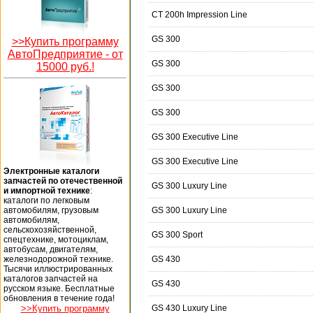
CT 200h Impression Line
GS 300
>>Купить программу
АвтоПредприятие -
от
GS 300
15000 руб.!
GS 300
GS 300
GS 300 Executive Line
GS 300 Executive Line
Электронные каталоги
запчастей по отечественной
GS 300 Luxury Line
и импортной технике
:
каталоги по легковым
автомобилям, грузовым
GS 300 Luxury Line
автомобилям,
сельскохозяйственной,
GS 300 Sport
спецтехнике, мотоциклам,
автобусам, двигателям,
железнодорожной технике.
GS 430
Тысячи иллюстрированных
каталогов запчастей на
GS 430
русском языке. Бесплатные
обновления в течение года!
>>Купить программу
GS 430 Luxury Line