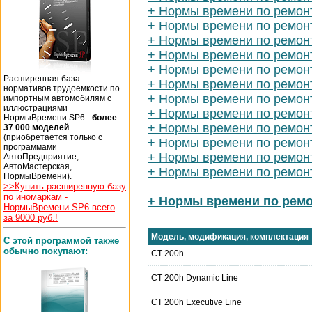
+ Нормы времени по ремонт
+ Нормы времени по ремон
+ Нормы времени по ремон
+ Нормы времени по ремонт
+ Нормы времени по ремонт
Расширенная база
+ Нормы времени по ремонт
нормативов трудоемкости по
+ Нормы времени по ремон
импортным автомобилям с
иллюстрациями
+ Нормы времени по ремонт
НормыВремени SP6 -
более
+ Нормы времени по ремонт
37 000 моделей
(приобретается только с
+ Нормы времени по ремон
программами
+ Нормы времени по ремонт
АвтоПредприятие,
АвтоМастерская,
+ Нормы времени по ремон
НормыВремени).
>>Купить расширенную базу
по иномаркам -
+ Нормы времени по ремо
НормыВремени SP6 всего
за 9000 руб.!
Модель, модификация, комплектация
С этой программой также
обычно покупают:
CT 200h
CT 200h Dynamic Line
CT 200h Executive Line