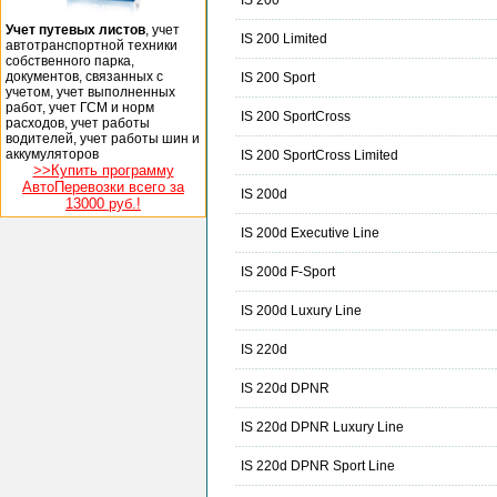
IS 200
Учет путевых листов
, учет
IS 200 Limited
автотранспортной техники
собственного парка,
документов, связанных с
IS 200 Sport
учетом, учет выполненных
работ, учет ГСМ и норм
IS 200 SportCross
расходов, учет работы
водителей, учет работы шин и
аккумуляторов
IS 200 SportCross Limited
>>Купить программу
АвтоПеревозки всего за
IS 200d
13000 руб.!
IS 200d Executive Line
IS 200d F-Sport
IS 200d Luxury Line
IS 220d
IS 220d DPNR
IS 220d DPNR Luxury Line
IS 220d DPNR Sport Line