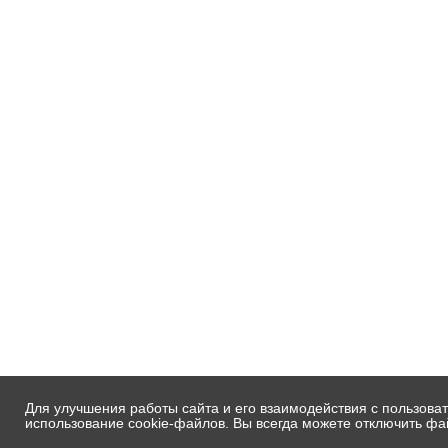
Для улучшения работы сайта и его взаимодействия с пользова
Вся информация, представленная на сайте, носит 
использование cookie-файлов. Вы всегда можете отключить фа
Copyright ©1997-2026 ООО "Компания «АвтоСофт»