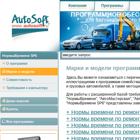
Компания
Программы
НормыВремени SP6
О программе
Марки и модели програм
Марки и модели
Здесь Вы можете ознакомиться с перечн
Совместимость
иллюстрациями к программам семейства "
и грузовых автомобилей, а также мотоцик
Требования к компьютеру
Для работы с расширенной базой требуе
"НормыВремени", "АвтоМастерская", "Ав
Демо-версия
"НормыВремени SP6" представлены заво
Купить
+ Нормы времени по ремон
+ Нормы времени по ремонт
Все программы
+ Нормы времени по ремонт
+ Нормы времени по ремон
+ Нормы времени по ремонт