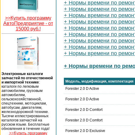
+ Нормы времени по ремонт
+ Нормы времени по ремон
+ Нормы времени по ремон
>>Купить программу
+ Нормы времени по ремонт
АвтоПредприятие -
от
+ Нормы времени по ремонт
15000 руб.!
+ Нормы времени по ремонт
+ Нормы времени по ремонт
+ Нормы времени по ремонт
+ Нормы времени по ремон
+ Нормы времени по ремо
Электронные каталоги
запчастей по отечественной
Модель, модификация, комплектация
и импортной технике
:
каталоги по легковым
Forester 2.0 D Active
автомобилям, грузовым
автомобилям,
сельскохозяйственной,
Forester 2.0 D Active
спецтехнике, мотоциклам,
автобусам, двигателям,
Forester 2.0 D Comfort
железнодорожной технике.
Тысячи иллюстрированных
каталогов запчастей на
Forester 2.0 D Comfort
русском языке. Бесплатные
обновления в течение года!
Forester 2.0 D Exclusive
>>Купить программу