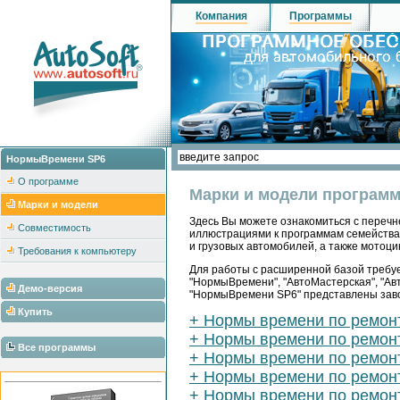
Компания
Программы
НормыВремени SP6
О программе
Марки и модели програм
Марки и модели
Здесь Вы можете ознакомиться с перечн
Совместимость
иллюстрациями к программам семейства "
и грузовых автомобилей, а также мотоцик
Требования к компьютеру
Для работы с расширенной базой требуе
"НормыВремени", "АвтоМастерская", "Ав
Демо-версия
"НормыВремени SP6" представлены заво
Купить
+ Нормы времени по ремон
+ Нормы времени по ремонт
Все программы
+ Нормы времени по ремонт
+ Нормы времени по ремон
+ Нормы времени по ремонт