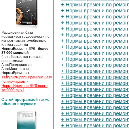
+ Нормы времени по ремонт
+ Нормы времени по ремон
+ Нормы времени по ремон
+ Нормы времени по ремонт
+ Нормы времени по ремонт
Расширенная база
+ Нормы времени по ремонт
нормативов трудоемкости по
+ Нормы времени по ремон
импортным автомобилям с
иллюстрациями
+ Нормы времени по ремонт
НормыВремени SP6 -
более
+ Нормы времени по ремонт
37 000 моделей
(приобретается только с
+ Нормы времени по ремон
программами
+ Нормы времени по ремонт
АвтоПредприятие,
АвтоМастерская,
+ Нормы времени по ремон
НормыВремени).
+ Нормы времени по ремон
>>Купить расширенную базу
по иномаркам -
+ Нормы времени по ремон
НормыВремени SP6 всего
+ Нормы времени по ремон
за 9000 руб.!
+ Нормы времени по ремонт
С этой программой также
+ Нормы времени по ремонту
обычно покупают:
+ Нормы времени по ремонт
+ Нормы времени по ремон
+ Нормы времени по ремон
+ Нормы времени по ремон