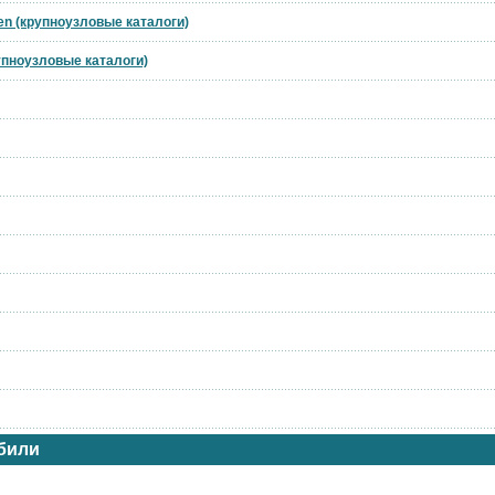
en (крупноузловые каталоги)
рупноузловые каталоги)
били