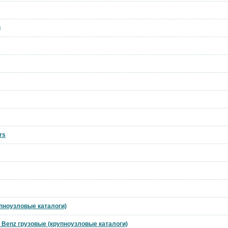
g
rs
упноузловые каталоги)
 Benz грузовые (крупноузловые каталоги)