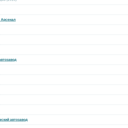
й Арсенал
 автозавод
мский автозавод