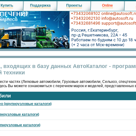
Купить
Поддержка
Проекты
Online
, входящих в базу данных АвтоКаталог - програ
й техники
ести частях (Легковые автомобили, Грузовые автомобили, Сельхоз, спецтехни
десь Вы можете ознакомиться с перечнем марок и моделей, представленных 
били
eo (крупноузловые каталоги)
упноузловые каталоги)
упноузловые каталоги)