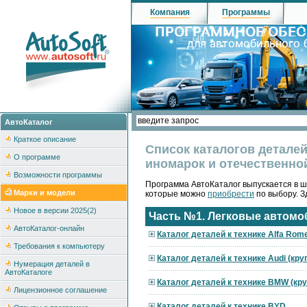
Компания
Программы
АвтоКаталог
Краткое описание
Список каталогов деталей
О программе
иномарок и отечественно
Возможности программы
Программа АвтоКаталог выпускается в ш
Марки и модели
которые можно
приобрести
по выбору. З
Новое в версии 2025(2)
Часть №1. Легковые автомо
АвтоКаталог-онлайн
Каталог деталей к технике Alfa Rom
Требования к компьютеру
Каталог деталей к технике Audi (кр
Нумерация деталей в
АвтоКаталоге
Каталог деталей к технике BMW (кр
Лицензионное соглашение
Каталог деталей к технике BYD