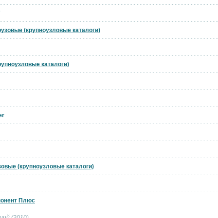
грузовые (крупноузловые каталоги)
крупноузловые каталоги)
er
узовые (крупноузловые каталоги)
понент Плюс
ций (2010)