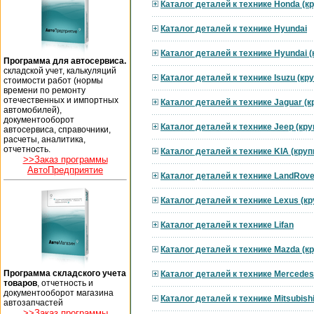
Каталог деталей к технике Honda (к
Каталог деталей к технике Hyundai
Каталог деталей к технике Hyundai 
Программа для автосервиса.
складской учет, калькуляций
Каталог деталей к технике Isuzu (к
стоимости работ (нормы
времени по ремонту
отечественных и импортных
Каталог деталей к технике Jaguar (
автомобилей),
документооборот
Каталог деталей к технике Jeep (кр
автосервиса, справочники,
расчеты, аналитика,
отчетность.
Каталог деталей к технике KIA (кру
>>Заказ программы
АвтоПредприятие
Каталог деталей к технике LandRove
Каталог деталей к технике Lexus (к
Каталог деталей к технике Lifan
Каталог деталей к технике Mazda (к
Программа складского учета
Каталог деталей к технике Mercedes
товаров
, отчетность и
документооборот магазина
Каталог деталей к технике Mitsubish
автозапчастей
>>Заказ программы