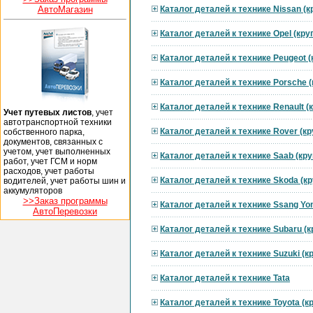
АвтоМагазин
Каталог деталей к технике Nissan (
Каталог деталей к технике Opel (кр
Каталог деталей к технике Peugeot 
Каталог деталей к технике Porsche 
Каталог деталей к технике Renault 
Учет путевых листов
, учет
автотранспортной техники
Каталог деталей к технике Rover (к
собственного парка,
документов, связанных с
учетом, учет выполненных
Каталог деталей к технике Saab (кр
работ, учет ГСМ и норм
расходов, учет работы
Каталог деталей к технике Skoda (к
водителей, учет работы шин и
аккумуляторов
>>Заказ программы
Каталог деталей к технике Ssang Yo
АвтоПеревозки
Каталог деталей к технике Subaru (
Каталог деталей к технике Suzuki (
Каталог деталей к технике Tata
Каталог деталей к технике Toyota (