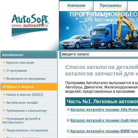
Компания
Программы
АвтоКаталог
Краткое описание
Список каталогов детале
О программе
каталогов запчастей для 
Возможности программы
Программа АвтоКаталог выпускается в ше
Марки и модели
Автобусы, Двигатели, Железнодорожная
моделей, представленных в программе.
Новое в версии 2025(2)
Часть №1. Легковые автомо
АвтоКаталог-онлайн
Каталог деталей к технике Alfa Rom
Требования к компьютеру
Нумерация деталей в
Каталог деталей к технике Audi (кр
АвтоКаталоге
Лицензионное соглашение
Каталог деталей к технике BMW (кр