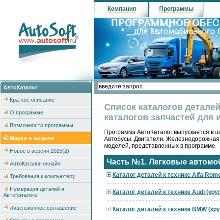
Компания
Программы
АвтоКаталог
Краткое описание
Список каталогов детале
О программе
каталогов запчастей для 
Возможности программы
Программа АвтоКаталог выпускается в ше
Марки и модели
Автобусы, Двигатели, Железнодорожная
моделей, представленных в программе.
Новое в версии 2025(2)
Часть №1. Легковые автомо
АвтоКаталог-онлайн
Каталог деталей к технике Alfa Rom
Требования к компьютеру
Нумерация деталей в
Каталог деталей к технике Audi (кр
АвтоКаталоге
Лицензионное соглашение
Каталог деталей к технике BMW (кр