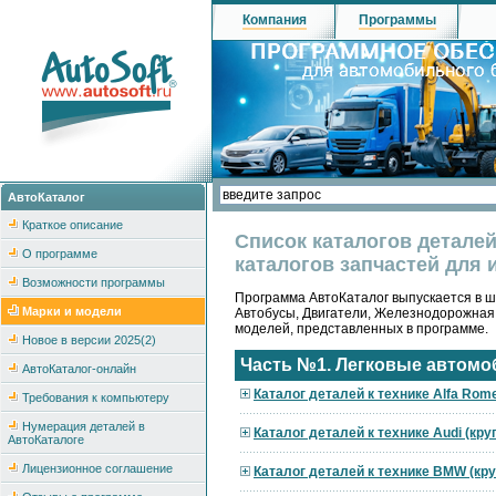
Компания
Программы
АвтоКаталог
Краткое описание
Список каталогов детале
О программе
каталогов запчастей для 
Возможности программы
Программа АвтоКаталог выпускается в ше
Марки и модели
Автобусы, Двигатели, Железнодорожная
моделей, представленных в программе.
Новое в версии 2025(2)
Часть №1. Легковые автомо
АвтоКаталог-онлайн
Каталог деталей к технике Alfa Rom
Требования к компьютеру
Нумерация деталей в
Каталог деталей к технике Audi (кр
АвтоКаталоге
Лицензионное соглашение
Каталог деталей к технике BMW (кр