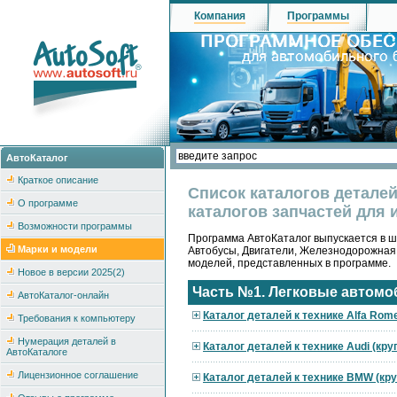
Компания
Программы
АвтоКаталог
Краткое описание
Список каталогов детале
О программе
каталогов запчастей для 
Возможности программы
Программа АвтоКаталог выпускается в ше
Марки и модели
Автобусы, Двигатели, Железнодорожная
моделей, представленных в программе.
Новое в версии 2025(2)
Часть №1. Легковые автомо
АвтоКаталог-онлайн
Каталог деталей к технике Alfa Rom
Требования к компьютеру
Нумерация деталей в
Каталог деталей к технике Audi (кр
АвтоКаталоге
Лицензионное соглашение
Каталог деталей к технике BMW (кр