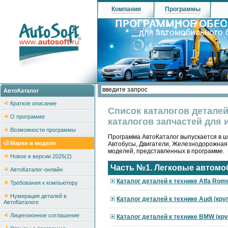
Компания
Программы
АвтоКаталог
Краткое описание
Список каталогов детале
О программе
каталогов запчастей для 
Возможности программы
Программа АвтоКаталог выпускается в ше
Марки и модели
Автобусы, Двигатели, Железнодорожная
моделей, представленных в программе.
Новое в версии 2025(2)
Часть №1. Легковые автомо
АвтоКаталог-онлайн
Каталог деталей к технике Alfa Rom
Требования к компьютеру
Нумерация деталей в
Каталог деталей к технике Audi (кр
АвтоКаталоге
Лицензионное соглашение
Каталог деталей к технике BMW (кр