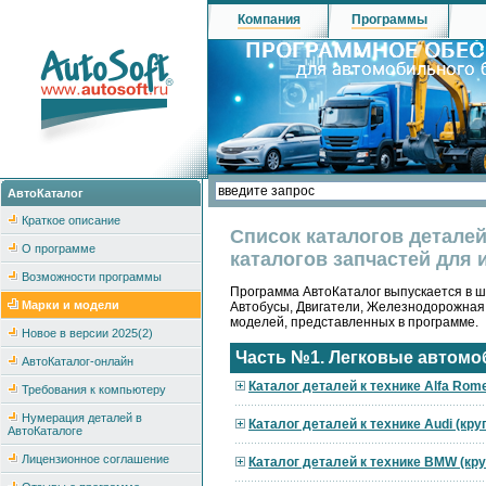
Компания
Программы
АвтоКаталог
Краткое описание
Список каталогов детале
О программе
каталогов запчастей для 
Возможности программы
Программа АвтоКаталог выпускается в ше
Марки и модели
Автобусы, Двигатели, Железнодорожная
моделей, представленных в программе.
Новое в версии 2025(2)
Часть №1. Легковые автомо
АвтоКаталог-онлайн
Каталог деталей к технике Alfa Rom
Требования к компьютеру
Нумерация деталей в
Каталог деталей к технике Audi (кр
АвтоКаталоге
Лицензионное соглашение
Каталог деталей к технике BMW (кр