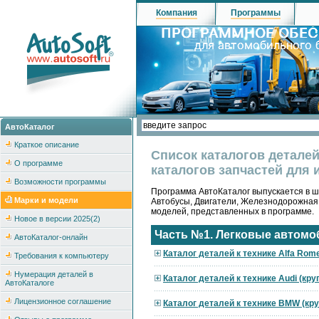
Компания
Программы
АвтоКаталог
Краткое описание
Список каталогов детале
О программе
каталогов запчастей для 
Возможности программы
Программа АвтоКаталог выпускается в ше
Марки и модели
Автобусы, Двигатели, Железнодорожная
моделей, представленных в программе.
Новое в версии 2025(2)
Часть №1. Легковые автомо
АвтоКаталог-онлайн
Каталог деталей к технике Alfa Rom
Требования к компьютеру
Нумерация деталей в
Каталог деталей к технике Audi (кр
АвтоКаталоге
Лицензионное соглашение
Каталог деталей к технике BMW (кр