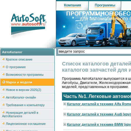
Компания
Программы
АвтоКаталог
Краткое описание
Список каталогов детале
О программе
каталогов запчастей для 
Возможности программы
Программа АвтоКаталог выпускается в ше
Марки и модели
Автобусы, Двигатели, Железнодорожная
моделей, представленных в программе.
Новое в версии 2025(2)
Часть №1. Легковые автомо
АвтоКаталог-онлайн
Каталог деталей к технике Alfa Rom
Требования к компьютеру
Нумерация деталей в
Каталог деталей к технике Audi (кр
АвтоКаталоге
Лицензионное соглашение
Каталог деталей к технике BMW (кр