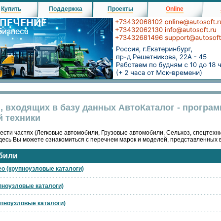
Купить
Поддержка
Проекты
Online
, входящих в базу данных АвтоКаталог - програ
й техники
ести частях (Легковые автомобили, Грузовые автомобили, Сельхоз, спецтехни
десь Вы можете ознакомиться с перечнем марок и моделей, представленных 
били
eo (крупноузловые каталоги)
упноузловые каталоги)
упноузловые каталоги)