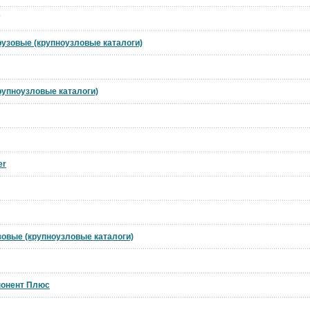
грузовые (крупноузловые каталоги)
крупноузловые каталоги)
er
узовые (крупноузловые каталоги)
понент Плюс