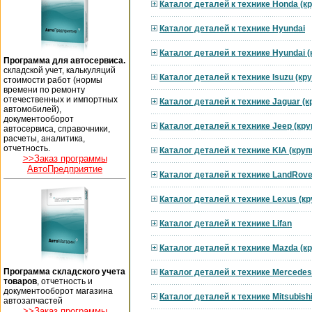
Каталог деталей к технике Honda (к
Каталог деталей к технике Hyundai
Каталог деталей к технике Hyundai 
Программа для автосервиса.
складской учет, калькуляций
Каталог деталей к технике Isuzu (к
стоимости работ (нормы
времени по ремонту
отечественных и импортных
Каталог деталей к технике Jaguar (
автомобилей),
документооборот
Каталог деталей к технике Jeep (кр
автосервиса, справочники,
расчеты, аналитика,
отчетность.
Каталог деталей к технике KIA (кру
>>Заказ программы
АвтоПредприятие
Каталог деталей к технике LandRove
Каталог деталей к технике Lexus (к
Каталог деталей к технике Lifan
Каталог деталей к технике Mazda (к
Программа складского учета
Каталог деталей к технике Mercedes
товаров
, отчетность и
документооборот магазина
Каталог деталей к технике Mitsubish
автозапчастей
>>Заказ программы