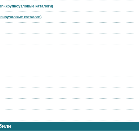
en (крупноузловые каталоги)
рупноузловые каталоги)
били