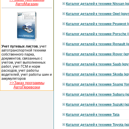
АвтоМагазин
Каталог деталей к технике Nissan (
Каталог деталей к технике Opel (кр
Каталог деталей к технике Peugeot 
Каталог деталей к технике Porsche 
Каталог деталей к технике Renault 
Учет путевых листов
, учет
автотранспортной техники
Каталог деталей к технике Rover (к
собственного парка,
документов, связанных с
учетом, учет выполненных
Каталог деталей к технике Saab (кр
работ, учет ГСМ и норм
расходов, учет работы
Каталог деталей к технике Skoda (к
водителей, учет работы шин и
аккумуляторов
>>Заказ программы
Каталог деталей к технике Ssang Yo
АвтоПеревозки
Каталог деталей к технике Subaru (
Каталог деталей к технике Suzuki (
Каталог деталей к технике Tata
Каталог деталей к технике Toyota (