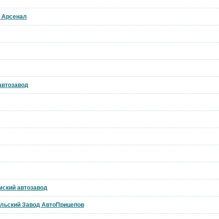
й Арсенал
 автозавод
мский автозавод
ольский Завод АвтоПрицепов