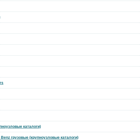
g
rs
упноузловые каталоги)
 Benz грузовые (крупноузловые каталоги)