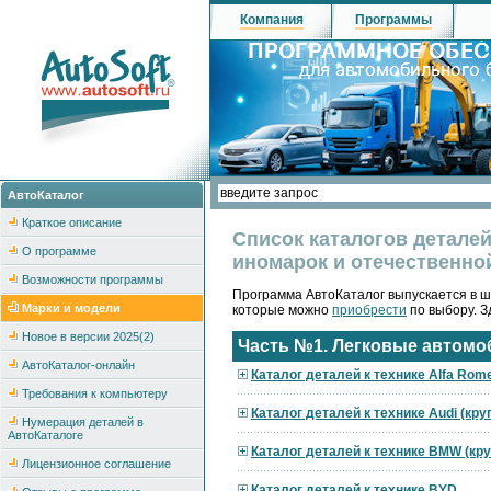
Компания
Программы
АвтоКаталог
Краткое описание
Список каталогов деталей
О программе
иномарок и отечественно
Возможности программы
Программа АвтоКаталог выпускается в ш
Марки и модели
которые можно
приобрести
по выбору. З
Новое в версии 2025(2)
Часть №1. Легковые автомо
АвтоКаталог-онлайн
Каталог деталей к технике Alfa Rom
Требования к компьютеру
Каталог деталей к технике Audi (кр
Нумерация деталей в
АвтоКаталоге
Каталог деталей к технике BMW (кр
Лицензионное соглашение
Каталог деталей к технике BYD