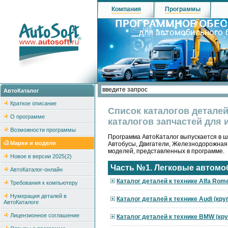
Компания
Программы
АвтоКаталог
Краткое описание
Список каталогов детале
О программе
каталогов запчастей для 
Возможности программы
Программа АвтоКаталог выпускается в ше
Марки и модели
Автобусы, Двигатели, Железнодорожная
моделей, представленных в программе.
Новое в версии 2025(2)
Часть №1. Легковые автомо
АвтоКаталог-онлайн
Каталог деталей к технике Alfa Rom
Требования к компьютеру
Нумерация деталей в
Каталог деталей к технике Audi (кр
АвтоКаталоге
Лицензионное соглашение
Каталог деталей к технике BMW (кр