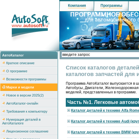
Компания
Программы
АвтоКаталог
Краткое описание
Список каталогов детале
О программе
каталогов запчастей для 
Возможности программы
Программа АвтоКаталог выпускается в ше
Марки и модели
Автобусы, Двигатели, Железнодорожная
моделей, представленных в программе.
Новое в версии 2025(2)
Часть №1. Легковые автомо
АвтоКаталог-онлайн
Каталог деталей к технике Alfa Rom
Требования к компьютеру
Нумерация деталей в
Каталог деталей к технике Audi (кр
АвтоКаталоге
Лицензионное соглашение
Каталог деталей к технике BMW (кр