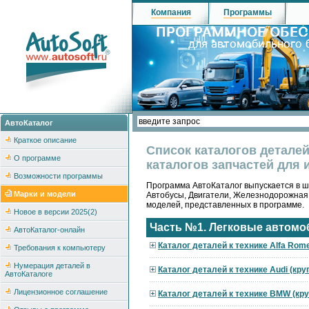
Компания
Программы
АвтоКаталог
Краткое описание
Список каталогов детале
О программе
каталогов запчастей для 
Возможности программы
Программа АвтоКаталог выпускается в ше
Марки и модели
Автобусы, Двигатели, Железнодорожная
моделей, представленных в программе.
Новое в версии 2025(2)
Часть №1. Легковые автомо
АвтоКаталог-онлайн
Каталог деталей к технике Alfa Rom
Требования к компьютеру
Нумерация деталей в
Каталог деталей к технике Audi (кр
АвтоКаталоге
Лицензионное соглашение
Каталог деталей к технике BMW (кр