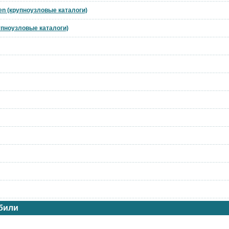
en (крупноузловые каталоги)
рупноузловые каталоги)
били