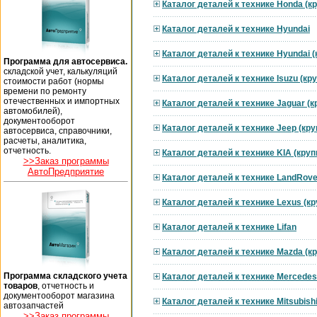
Каталог деталей к технике Honda (к
Каталог деталей к технике Hyundai
Каталог деталей к технике Hyundai 
Программа для автосервиса.
складской учет, калькуляций
Каталог деталей к технике Isuzu (к
стоимости работ (нормы
времени по ремонту
отечественных и импортных
Каталог деталей к технике Jaguar (
автомобилей),
документооборот
Каталог деталей к технике Jeep (кр
автосервиса, справочники,
расчеты, аналитика,
отчетность.
Каталог деталей к технике KIA (кру
>>Заказ программы
АвтоПредприятие
Каталог деталей к технике LandRove
Каталог деталей к технике Lexus (к
Каталог деталей к технике Lifan
Каталог деталей к технике Mazda (к
Программа складского учета
Каталог деталей к технике Mercedes
товаров
, отчетность и
документооборот магазина
Каталог деталей к технике Mitsubish
автозапчастей
>>Заказ программы