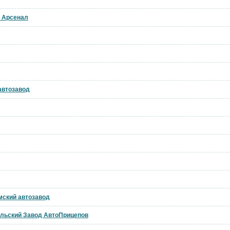
й Арсенал
 автозавод
мский автозавод
ольский Завод АвтоПрицепов