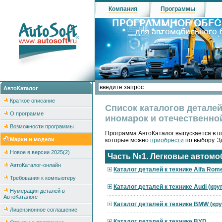
Компания
Программы
АвтоКаталог
Краткое описание
Список каталогов деталей
О программе
иномарок и отечественно
Возможности программы
Программа АвтоКаталог выпускается в ш
Марки и модели
которые можно
приобрести
по выбору. З
Новое в версии 2025(2)
Часть №1. Легковые автомо
АвтоКаталог-онлайн
Каталог деталей к технике Alfa Rom
Требования к компьютеру
Каталог деталей к технике Audi (кр
Нумерация деталей в
АвтоКаталоге
Каталог деталей к технике BMW (кр
Лицензионное соглашение
Каталог деталей к технике BYD