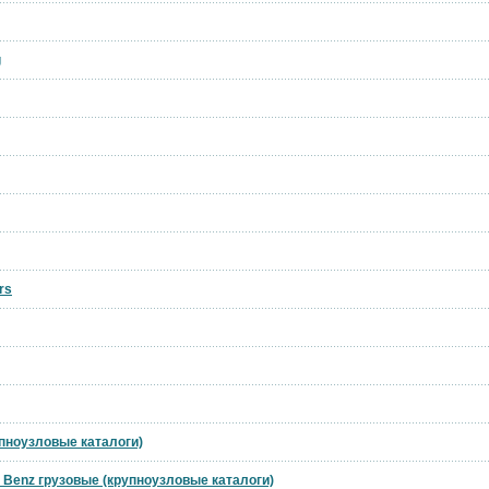
g
rs
упноузловые каталоги)
 Benz грузовые (крупноузловые каталоги)