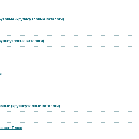
грузовые (крупноузловые каталоги)
крупноузловые каталоги)
er
узовые (крупноузловые каталоги)
понент Плюс