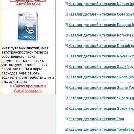
АвтоМагазин
Каталог деталей к технике Nissan (
Каталог деталей к технике Opel (кр
Каталог деталей к технике Peugeot 
Каталог деталей к технике Porsche 
Каталог деталей к технике Renault 
Учет путевых листов
, учет
автотранспортной техники
Каталог деталей к технике Rover (к
собственного парка,
документов, связанных с
учетом, учет выполненных
Каталог деталей к технике Saab (кр
работ, учет ГСМ и норм
расходов, учет работы
Каталог деталей к технике Skoda (к
водителей, учет работы шин и
аккумуляторов
>>Заказ программы
Каталог деталей к технике Ssang Yo
АвтоПеревозки
Каталог деталей к технике Subaru (
Каталог деталей к технике Suzuki (
Каталог деталей к технике Tata
Каталог деталей к технике Toyota (