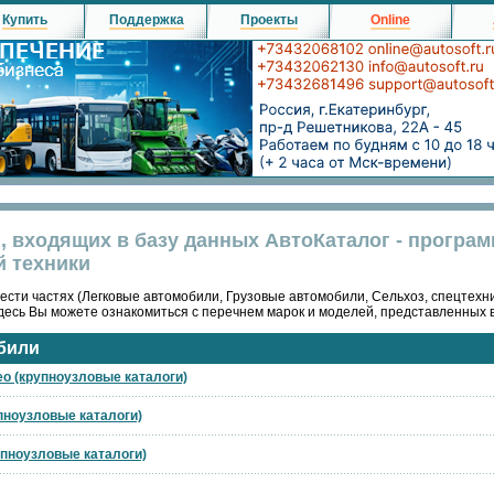
Купить
Поддержка
Проекты
Online
, входящих в базу данных АвтоКаталог - програ
й техники
ести частях (Легковые автомобили, Грузовые автомобили, Сельхоз, спецтехни
десь Вы можете ознакомиться с перечнем марок и моделей, представленных 
били
eo (крупноузловые каталоги)
упноузловые каталоги)
упноузловые каталоги)