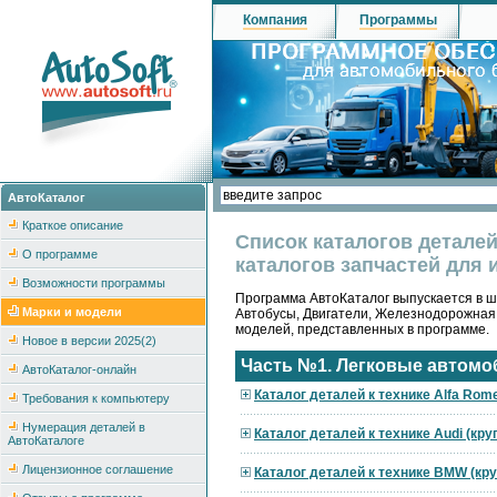
Компания
Программы
АвтоКаталог
Краткое описание
Список каталогов детале
О программе
каталогов запчастей для 
Возможности программы
Программа АвтоКаталог выпускается в ше
Марки и модели
Автобусы, Двигатели, Железнодорожная
моделей, представленных в программе.
Новое в версии 2025(2)
Часть №1. Легковые автомо
АвтоКаталог-онлайн
Каталог деталей к технике Alfa Rom
Требования к компьютеру
Нумерация деталей в
Каталог деталей к технике Audi (кр
АвтоКаталоге
Лицензионное соглашение
Каталог деталей к технике BMW (кр