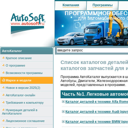
Компания
Программы
АвтоКаталог
Краткое описание
Список каталогов детале
О программе
каталогов запчастей для 
Возможности программы
Программа АвтоКаталог выпускается в ше
Марки и модели
Автобусы, Двигатели, Железнодорожная
моделей, представленных в программе.
Новое в версии 2025(2)
Часть №1. Легковые автомо
АвтоКаталог-онлайн
Каталог деталей к технике Alfa Rom
Требования к компьютеру
Нумерация деталей в
Каталог деталей к технике Audi (кр
АвтоКаталоге
Лицензионное соглашение
Каталог деталей к технике BMW (кр