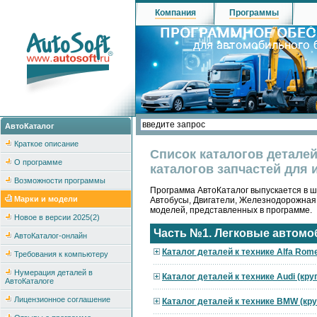
Компания
Программы
АвтоКаталог
Краткое описание
Список каталогов детале
О программе
каталогов запчастей для 
Возможности программы
Программа АвтоКаталог выпускается в ше
Марки и модели
Автобусы, Двигатели, Железнодорожная
моделей, представленных в программе.
Новое в версии 2025(2)
Часть №1. Легковые автомо
АвтоКаталог-онлайн
Каталог деталей к технике Alfa Rom
Требования к компьютеру
Нумерация деталей в
Каталог деталей к технике Audi (кр
АвтоКаталоге
Лицензионное соглашение
Каталог деталей к технике BMW (кр