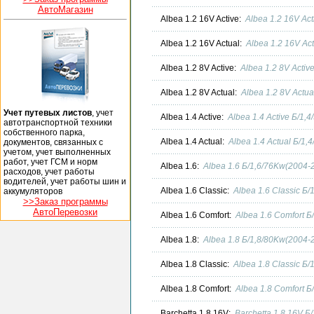
АвтоМагазин
Albea 1.2 16V Active:
Albea 1.2 16V Ac
Albea 1.2 16V Actual:
Albea 1.2 16V Ac
Albea 1.2 8V Active:
Albea 1.2 8V Activ
Albea 1.2 8V Actual:
Albea 1.2 8V Actu
Учет путевых листов
, учет
Albea 1.4 Active:
Albea 1.4 Active Б/1,
автотранспортной техники
собственного парка,
Albea 1.4 Actual:
Albea 1.4 Actual Б/1
документов, связанных с
учетом, учет выполненных
работ, учет ГСМ и норм
Albea 1.6:
Albea 1.6 Б/1,6/76Kw(2004-
расходов, учет работы
водителей, учет работы шин и
Albea 1.6 Classic:
Albea 1.6 Classic Б
аккумуляторов
>>Заказ программы
АвтоПеревозки
Albea 1.6 Comfort:
Albea 1.6 Comfort 
Albea 1.8:
Albea 1.8 Б/1,8/80Kw(2004-
Albea 1.8 Classic:
Albea 1.8 Classic Б
Albea 1.8 Comfort:
Albea 1.8 Comfort 
Barchetta 1.8 16V:
Barchetta 1.8 16V Б