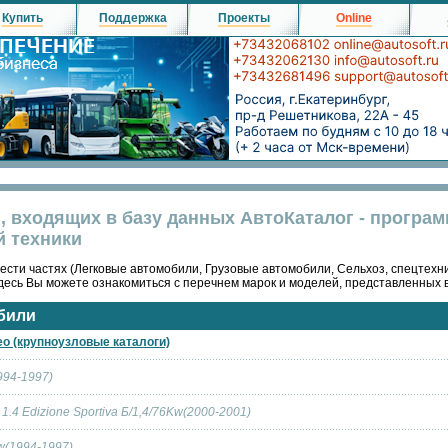
Купить
Поддержка
Проекты
Online
, входящих в базу данных АвтоКаталог - програ
й техники
ести частях (Легковые автомобили, Грузовые автомобили, Сельхоз, спецтехни
десь Вы можете ознакомиться с перечнем марок и моделей, представленных 
били
eo (крупноузловые каталоги)
1994-1997)
 1.4 Edizione Sportiva Б/1,4/76Kw(2000-2001)
Kw(1994-1997)