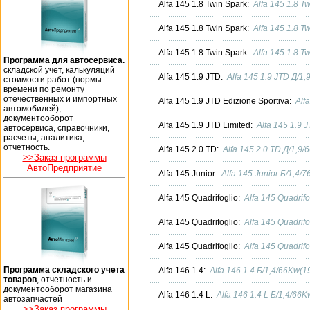
Alfa 145 1.8 Twin Spark:
Alfa 145 1.8 T
Alfa 145 1.8 Twin Spark:
Alfa 145 1.8 T
Alfa 145 1.8 Twin Spark:
Alfa 145 1.8 T
Программа для автосервиса.
складской учет, калькуляций
Alfa 145 1.9 JTD:
Alfa 145 1.9 JTD Д/1
стоимости работ (нормы
времени по ремонту
отечественных и импортных
Alfa 145 1.9 JTD Edizione Sportiva:
Alf
автомобилей),
документооборот
Alfa 145 1.9 JTD Limited:
Alfa 145 1.9 
автосервиса, справочники,
расчеты, аналитика,
отчетность.
Alfa 145 2.0 TD:
Alfa 145 2.0 TD Д/1,9
>>Заказ программы
АвтоПредприятие
Alfa 145 Junior:
Alfa 145 Junior Б/1,4/
Alfa 145 Quadrifoglio:
Alfa 145 Quadrif
Alfa 145 Quadrifoglio:
Alfa 145 Quadrif
Alfa 145 Quadrifoglio:
Alfa 145 Quadrif
Программа складского учета
Alfa 146 1.4:
Alfa 146 1.4 Б/1,4/66Kw(
товаров
, отчетность и
документооборот магазина
Alfa 146 1.4 L:
Alfa 146 1.4 L Б/1,4/66
автозапчастей
>>Заказ программы