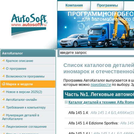
Компания
Программы
АвтоКаталог
Краткое описание
Список каталогов деталей
О программе
иномарок и отечественно
Возможности программы
Программа АвтоКаталог выпускается в ш
Марки и модели
которые можно
приобрести
по выбору. З
Новое в версии 2025(2)
Часть №1. Легковые автомо
АвтоКаталог-онлайн
Каталог деталей к технике Alfa Rom
Требования к компьютеру
Alfa 145 1.4:
Alfa 145 1.4 Б/1,4/66Kw(
Нумерация деталей в
АвтоКаталоге
Alfa 145 1.4 Edizione Sportiva:
Alfa 145
Лицензионное соглашение
Alfa 145 1.4 L:
Alfa 145 1.4 L Б/1,4/66