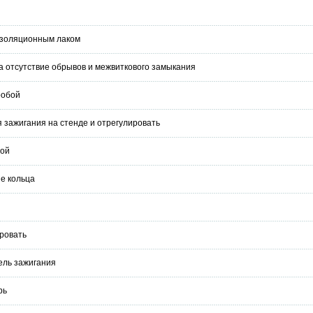
изоляционным лаком
а отсутствие обрывов и межвиткового замыкания
робой
 зажигания на стенде и отрегулировать
бой
е кольца
ровать
ель зажигания
рь