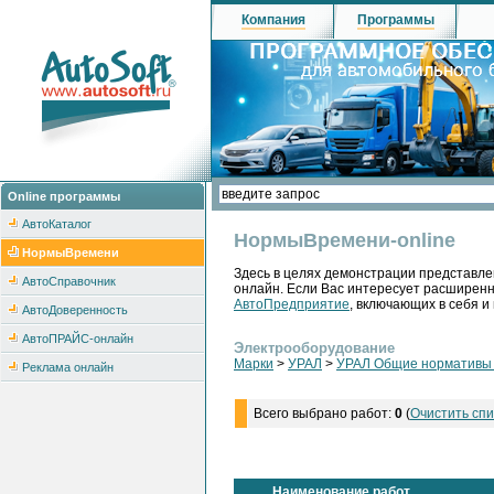
Компания
Программы
Online программы
АвтоКаталог
НормыВремени-online
НормыВремени
Здесь в целях демонстрации представле
АвтоСправочник
онлайн. Если Вас интересует расширен
АвтоПредприятие
, включающих в себя и
АвтоДоверенность
АвтоПРАЙС-онлайн
Электрооборудование
Марки
>
УРАЛ
>
УРАЛ Общие нормативы н
Реклама онлайн
Всего выбрано работ:
0
(
Очистить спи
Наименование работ