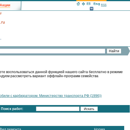
Акции
RSS
ете воспользоваться данной функцией нашего сайта бесплатно в режиме
мендуем рассмотреть вариант оффлайн-программ семейства
били с карбюратором. Министерство транспорта РФ (1996))
Поиск работ:
Вид ремонта
Норма