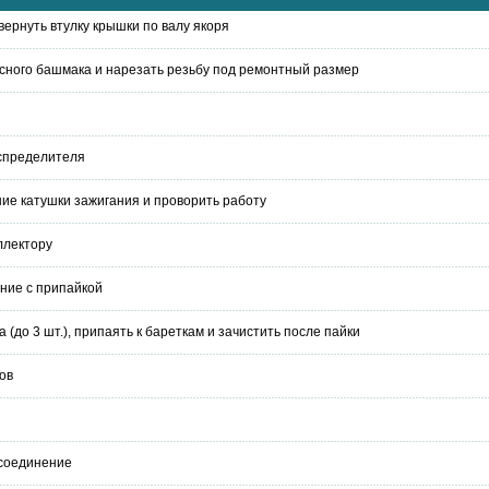
вернуть втулку крышки по валу якоря
ного башмака и нарезать резьбу под ремонтный размер
аспределителя
ие катушки зажигания и проворить работу
ллектору
ние с припайкой
(до 3 шт.), припаять к бареткам и зачистить после пайки
ов
 соединение