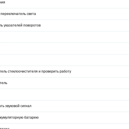
ния
 переключатель света
ль указателей поворотов
тель стеклоочистителя и проверить работу
тель
ть звуковой сигнал
аккумуляторную батарею
артера