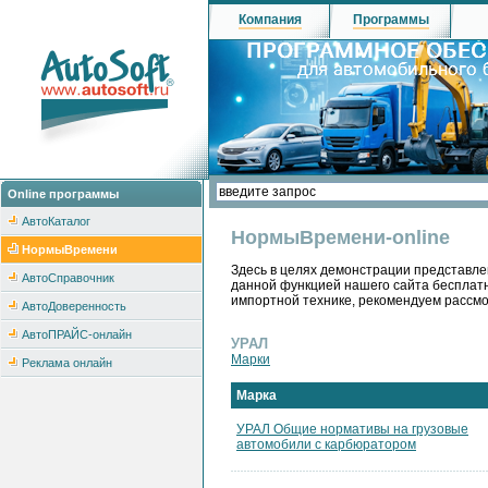
Компания
Программы
Online программы
АвтоКаталог
НормыВремени-online
НормыВремени
Здесь в целях демонстрации представле
АвтоСправочник
данной функцией нашего сайта бесплатн
импортной технике, рекомендуем рассм
АвтоДоверенность
АвтоПРАЙС-онлайн
УРАЛ
Марки
Реклама онлайн
Марка
УРАЛ Общие нормативы на грузовые
автомобили с карбюратором