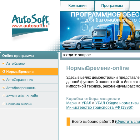
Компания
Программы
Online программы
АвтоКаталог
НормыВремени-online
НормыВремени
Здесь в целях демонстрации представле
АвтоСправочник
данной функцией нашего сайта бесплатн
импортной технике, рекомендуем рассм
АвтоДоверенность
АвтоПРАЙС-онлайн
Коробка отбора мощности
Марки
>
УРАЛ
>
УРАЛ Общие нормативы н
Реклама онлайн
Министерство транспорта РФ (1996))
Всего выбрано работ:
0
(
Очистить спи