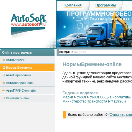
Компания
Программы
Online программы
АвтоКаталог
НормыВремени-online
НормыВремени
Здесь в целях демонстрации представле
АвтоСправочник
данной функцией нашего сайта бесплатн
импортной технике, рекомендуем рассм
АвтоДоверенность
АвтоПРАЙС-онлайн
Сиденье водителя
Марки
>
УРАЛ
>
УРАЛ Общие нормативы н
Реклама онлайн
Министерство транспорта РФ (1996))
Всего выбрано работ:
0
(
Очистить спи