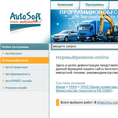
Компания
Программы
Online программы
АвтоКаталог
НормыВремени-online
НормыВремени
Здесь в целях демонстрации представле
АвтоСправочник
данной функцией нашего сайта бесплатн
импортной технике, рекомендуем рассм
АвтоДоверенность
АвтоПРАЙС-онлайн
Система питания
Марки
>
УРАЛ
>
УРАЛ Общие нормативы н
Реклама онлайн
Министерство транспорта РФ (1996))
Всего выбрано работ:
0
(
Очистить спи