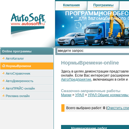
Компания
Программы
Online программы
АвтоКаталог
НормыВремени-online
НормыВремени
Здесь в целях демонстрации представле
АвтоСправочник
онлайн. Если Вас интересует расширен
АвтоПредприятие
, включающих в себя и
АвтоДоверенность
АвтоПРАЙС-онлайн
Смазочно-заправочные работы
Марки
>
УРАЛ
>
УРАЛ Общие нормативы н
Реклама онлайн
Всего выбрано работ:
0
(
Очистить спи
Наименование работ