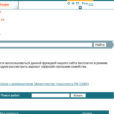
Акции
RSS
ете воспользоваться данной функцией нашего сайта бесплатно в режиме
мендуем рассмотреть вариант оффлайн-программ семейства
били с карбюратором. Министерство транспорта РФ (1996))
Поиск работ:
Вид ремонта
Норма