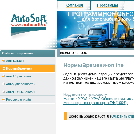
Компания
Программы
Online программы
АвтоКаталог
НормыВремени-online
НормыВремени
Здесь в целях демонстрации представле
АвтоСправочник
данной функцией нашего сайта бесплатн
импортной технике, рекомендуем рассм
АвтоДоверенность
АвтоПРАЙС-онлайн
Надписи по трафарету
Марки
>
УРАЛ
>
УРАЛ Общие нормативы н
Реклама онлайн
Министерство транспорта РФ (1996))
Всего выбрано работ:
0
(
Очистить спи