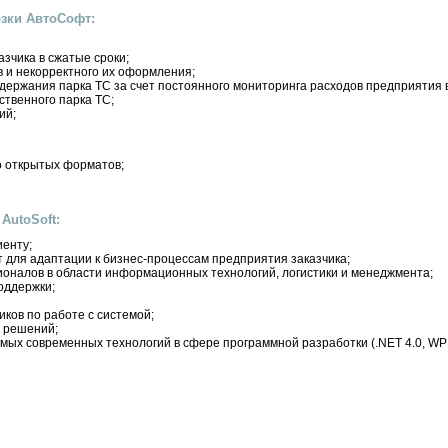
зки АвтоСофт:
зчика в сжатые сроки;
в и некорректного их оформления;
держания парка ТС за счет постоянного мониторинга расходов предприятия 
твенного парка ТС;
ий;
о открытых форматов;
AutoSoft:
иенту;
 для адаптации к бизнес-процессам предприятия заказчика;
оналов в области информационных технологий, логистики и менеджмента;
оддержки;
ков по работе c системой;
 решений;
мых современных технологий в сфере программной разработки (.NET 4.0, WPF