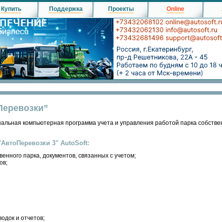
Купить
Поддержка
Проекты
Online
Перевозки”
альная компьютерная программа учета и управления работой парка собстве
втоПеревозки 3" AutoSoft:
венного парка, документов, связанных с учетом;
ов;
одок и отчетов;