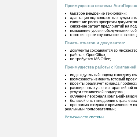
Преимущества системы АвтоПерево
быстрое внедрение технологии;
адаптация под конкретные нужды зака
снижение риска просрочки документо
снижение затрат предприятий на под
повышение уровня обслуживания собс
короткие сроки окупаемости инвестиц
Печать отчетов и документов:
документы сохраняются во множеств
работа с OpenOffice;
не требуется MS Office;
Преимущества работы с Компанией 
индивидуальный подход к каждому кл
возможность изменить готовый проект
проекты реализует команда професси
расширенные условия гарантийной п
услуги технической поддержки;
обучение персонала компаний-заказчи
большой опыт внедрения отраслевых
программа создана с применением са
реальными пользователями;
Возможности системы