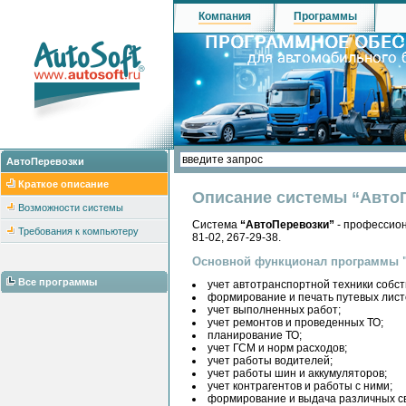
Компания
Программы
АвтоПеревозки
Краткое описание
Описание системы “Авто
Возможности системы
Система
“АвтоПеревозки”
- профессион
Требования к компьютеру
81-02, 267-29-38.
Основной функционал программы "А
Все программы
учет автотранспортной техники собст
формирование и печать путевых лист
учет выполненных работ;
учет ремонтов и проведенных ТО;
планирование ТО;
учет ГСМ и норм расходов;
учет работы водителей;
учет работы шин и аккумуляторов;
учет контрагентов и работы с ними;
формирование и выдача различных св