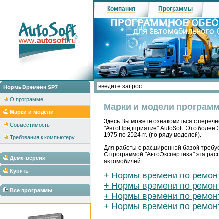
Компания
Программы
НормыВремени SP7
О программе
Марки и модели програм
Марки и модели
Здесь Вы можете ознакомиться с перечн
Совместимость
"АвтоПредприятие" AutoSoft. Это более 
1975 по 2024 гг. (по ряду моделей).
Требования к компьютеру
Для работы с расширенной базой требуе
С программой "АвтоЭкспертиза" эта рас
Демо-версия
автомобилей.
Купить
+ Нормы времени по ремон
+ Нормы времени по ремонт
Все программы
+ Нормы времени по ремонт
+ Нормы времени по ремон