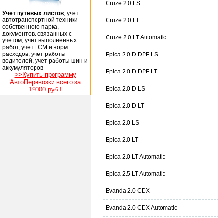
Cruze 2.0 LS
Учет путевых листов
, учет
автотранспортной техники
Cruze 2.0 LT
собственного парка,
документов, связанных с
Cruze 2.0 LT Automatic
учетом, учет выполненных
работ, учет ГСМ и норм
расходов, учет работы
Epica 2.0 D DPF LS
водителей, учет работы шин и
аккумуляторов
Epica 2.0 D DPF LT
>>Купить программу
АвтоПеревозки всего за
Epica 2.0 D LS
19000 руб.!
Epica 2.0 D LT
Epica 2.0 LS
Epica 2.0 LT
Epica 2.0 LT Automatic
Epica 2.5 LT Automatic
Evanda 2.0 CDX
Evanda 2.0 CDX Automatic