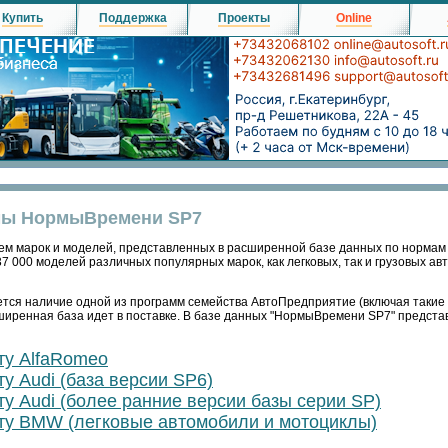
Купить
Поддержка
Проекты
Online
мы НормыВремени SP7
ем марок и моделей, представленных в расширенной базе данных по нормам
37 000 моделей различных популярных марок, как легковых, так и грузовых ав
тся наличие одной из программ семейства АвтоПредприятие (включая такие 
ширенная база идет в поставке. В базе данных "НормыВремени SP7" предст
ту AlfaRomeo
у Audi (база версии SP6)
у Audi (более ранние версии базы серии SP)
ту BMW (легковые автомобили и мотоциклы)