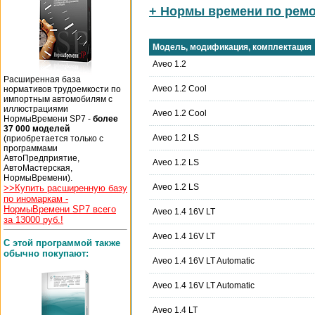
+ Нормы времени по ремо
Модель, модификация, комплектация
Aveo 1.2
Расширенная база
Aveo 1.2 Cool
нормативов трудоемкости по
импортным автомобилям с
иллюстрациями
Aveo 1.2 Cool
НормыВремени SP7 -
более
37 000 моделей
Aveo 1.2 LS
(приобретается только с
программами
АвтоПредприятие,
Aveo 1.2 LS
АвтоМастерская,
НормыВремени).
Aveo 1.2 LS
>>Купить расширенную базу
по иномаркам -
НормыВремени SP7 всего
Aveo 1.4 16V LT
за 13000 руб.!
Aveo 1.4 16V LT
С этой программой также
обычно покупают:
Aveo 1.4 16V LT Automatic
Aveo 1.4 16V LT Automatic
Aveo 1.4 LT