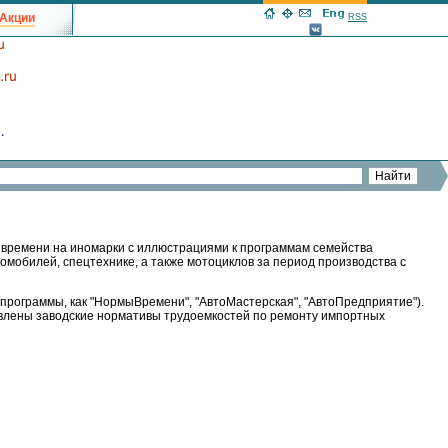
Акции
RSS
 времени на иномарки с иллюстрациями к программам семейства
томобилей, спецтехнике, а также мотоциклов за период производства с
программы, как "НормыВремени", "АвтоМастерская", "АвтоПредприятие").
авлены заводские нормативы трудоемкостей по ремонту импортных