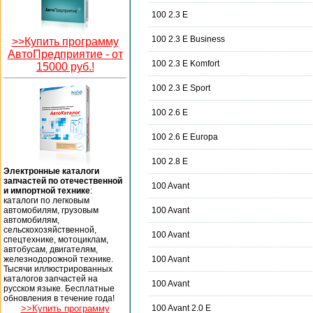
100 2.3 E
100 2.3 E Business
>>Купить программу
АвтоПредприятие -
от
100 2.3 E Komfort
15000 руб.!
100 2.3 E Sport
100 2.6 E
100 2.6 E Europa
100 2.8 E
Электронные каталоги
запчастей по отечественной
100 Avant
и импортной технике
:
каталоги по легковым
автомобилям, грузовым
100 Avant
автомобилям,
сельскохозяйственной,
100 Avant
спецтехнике, мотоциклам,
автобусам, двигателям,
железнодорожной технике.
100 Avant
Тысячи иллюстрированных
каталогов запчастей на
100 Avant
русском языке. Бесплатные
обновления в течение года!
>>Купить программу
100 Avant 2.0 E