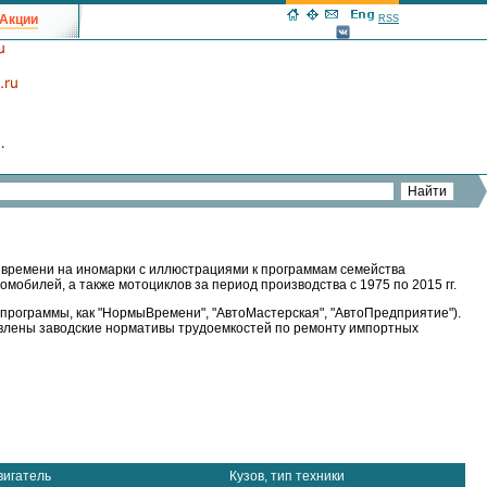
Акции
RSS
 времени на иномарки с иллюстрациями к программам семейства
омобилей, а также мотоциклов за период производства с 1975 по 2015 гг.
программы, как "НормыВремени", "АвтоМастерская", "АвтоПредприятие").
авлены заводские нормативы трудоемкостей по ремонту импортных
вигатель
Кузов, тип техники