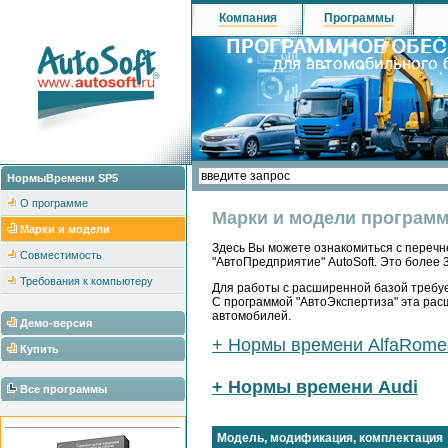
Компания
Программы
НормыВремени SP5
О программе
Марки и модели програм
Марки и модели
Здесь Вы можете ознакомиться с перечн
Совместимость
"АвтоПредприятие" AutoSoft. Это более 3
Требования к компьютеру
Для работы с расширенной базой требуе
С программой "АвтоЭкспертиза" эта рас
автомобилей.
Демо-версия
+ Нормы времени AlfaRome
Купить
+ Нормы времени Audi
Все программы
Модель, модификация, комплектация