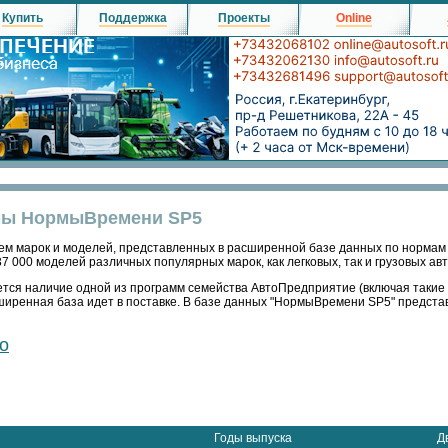
Купить
Поддержка
Проекты
Online
мы НормыВремени SP5
ем марок и моделей, представленных в расширенной базе данных по нормам
7 000 моделей различных популярных марок, как легковых, так и грузовых авт
тся наличие одной из программ семейства АвтоПредприятие (включая такие 
ширенная база идет в поставке. В базе данных "НормыВремени SP5" предст
o
Годы выпуска
Д