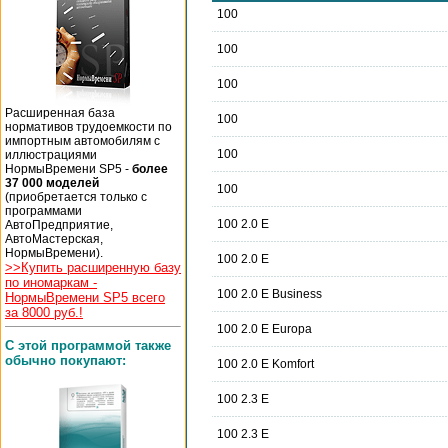
100
100
100
Расширенная база
100
нормативов трудоемкости по
импортным автомобилям с
100
иллюстрациями
НормыВремени SP5 -
более
37 000 моделей
100
(приобретается только с
программами
100 2.0 E
АвтоПредприятие,
АвтоМастерская,
НормыВремени).
100 2.0 E
>>Купить расширенную базу
по иномаркам -
100 2.0 E Business
НормыВремени SP5 всего
за 8000 руб.!
100 2.0 E Europa
С этой программой также
обычно покупают:
100 2.0 E Komfort
100 2.3 E
100 2.3 E