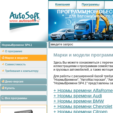
Компания
Программы
НормыВремени SP4.1
О программе
Марки и модели програм
Марки и модели
Здесь Вы можете ознакомиться с перечн
Совместимость
иллюстрациями к программам семейства "
и грузовых автомобилей, а также мотоцик
Требования к компьютеру
Для работы с расширенной базой требуе
"НормыВремени", "АвтоМастерская", "Ав
Демо-версия
"НормыВремени SP4.1" представлены за
Купить
+ Нормы времени AlfaRome
+ Нормы времени Audi
Все программы
+ Нормы времени BMW
+ Нормы времени Chevrolet
+ Нормы времени Citroen