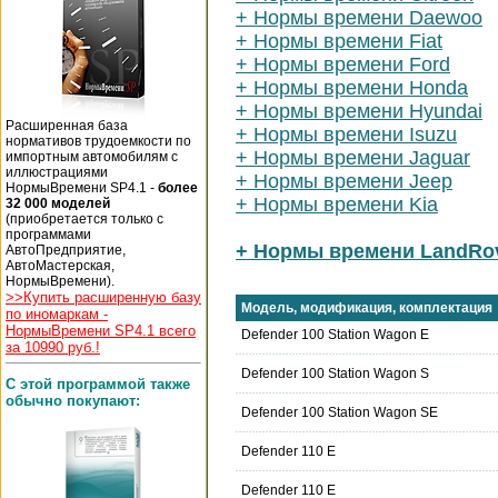
+ Нормы времени Daewoo
+ Нормы времени Fiat
+ Нормы времени Ford
+ Нормы времени Honda
+ Нормы времени Hyundai
Расширенная база
+ Нормы времени Isuzu
нормативов трудоемкости по
+ Нормы времени Jaguar
импортным автомобилям с
иллюстрациями
+ Нормы времени Jeep
НормыВремени SP4.1 -
более
+ Нормы времени Kia
32 000 моделей
(приобретается только с
программами
+ Нормы времени LandRo
АвтоПредприятие,
АвтоМастерская,
НормыВремени).
>>Купить расширенную базу
Модель, модификация, комплектация
по иномаркам -
НормыВремени SP4.1 всего
Defender 100 Station Wagon E
за 10990 руб.!
Defender 100 Station Wagon S
С этой программой также
обычно покупают:
Defender 100 Station Wagon SE
Defender 110 E
Defender 110 E