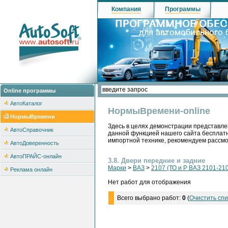
Компания
Программы
Online программы
АвтоКаталог
НормыВремени-online
НормыВремени
Здесь в целях демонстрации представле
АвтоСправочник
данной функцией нашего сайта бесплатн
импортной технике, рекомендуем рассм
АвтоДоверенность
АвтоПРАЙС-онлайн
3.8. Двери передние и задние
Марки
>
ВАЗ
>
2107 (ТО и Р ВАЗ 2101-210
Реклама онлайн
Нет работ для отображения
Всего выбрано работ:
0
(
Очистить спи