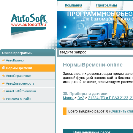
Компания
Программы
Online программы
АвтоКаталог
НормыВремени-online
НормыВремени
Здесь в целях демонстрации представле
АвтоСправочник
данной функцией нашего сайта бесплатн
импортной технике, рекомендуем рассм
АвтоДоверенность
АвтоПРАЙС-онлайн
38. Приборы и датчики
Марки
>
ВАЗ
>
21234 (ТО и Р ВАЗ 2123, 2
Реклама онлайн
Всего выбрано работ:
0
(
Очистить спи
Наименование работ