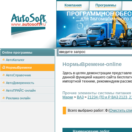
Компания
Программы
Online программы
АвтоКаталог
НормыВремени-online
НормыВремени
Здесь в целях демонстрации представле
АвтоСправочник
данной функцией нашего сайта бесплатн
импортной технике, рекомендуем рассм
АвтоДоверенность
АвтоПРАЙС-онлайн
Прочие элементы системы питания
Марки
>
ВАЗ
>
21234 (ТО и Р ВАЗ 2123, 2
Реклама онлайн
Всего выбрано работ:
0
(
Очистить спи
Наименование работ