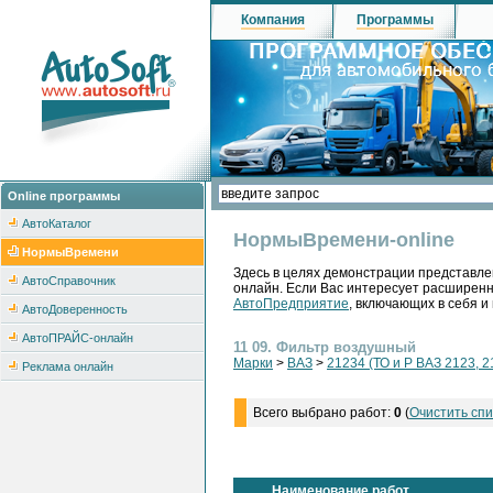
Компания
Программы
Online программы
АвтоКаталог
НормыВремени-online
НормыВремени
Здесь в целях демонстрации представле
АвтоСправочник
онлайн. Если Вас интересует расширен
АвтоПредприятие
, включающих в себя и
АвтоДоверенность
АвтоПРАЙС-онлайн
11 09. Фильтр воздушный
Марки
>
ВАЗ
>
21234 (ТО и Р ВАЗ 2123, 2
Реклама онлайн
Всего выбрано работ:
0
(
Очистить спи
Наименование работ