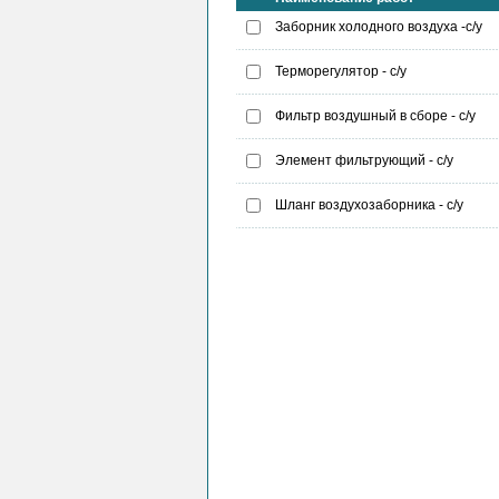
Заборник холодного воздуха -с/у
Терморегулятор - с/у
Фильтр воздушный в сборе - с/у
Элемент фильтрующий - с/у
Шланг воздухозаборника - с/у