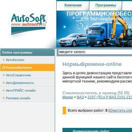
Компания
Программы
Online программы
АвтоКаталог
НормыВремени-online
НормыВремени
Здесь в целях демонстрации представле
АвтоСправочник
данной функцией нашего сайта бесплатн
импортной технике, рекомендуем рассм
АвтоДоверенность
АвтоПРАЙС-онлайн
Стеклоочиститель и привод (52 05)
Марки
>
ВАЗ
>
2107 (ТО и Р ВАЗ 2101-210
Реклама онлайн
Всего выбрано работ:
0
(
Очистить спи
Наименование работ