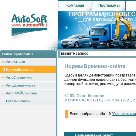
Компания
Программы
Online программы
АвтоКаталог
НормыВремени-online
НормыВремени
Здесь в целях демонстрации представле
АвтоСправочник
данной функцией нашего сайта бесплатн
импортной технике, рекомендуем рассм
АвтоДоверенность
АвтоПРАЙС-онлайн
54 03. Окно боковое
Марки
>
ВАЗ
>
21214 (ТО и Р ВАЗ 2121, 2
Реклама онлайн
Всего выбрано работ:
0
(
Очистить спи
Наименование работ