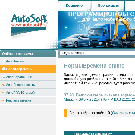
Компания
Программы
Online программы
АвтоКаталог
НормыВремени-online
НормыВремени
Здесь в целях демонстрации представле
АвтоСправочник
данной функцией нашего сайта бесплатн
импортной технике, рекомендуем рассм
АвтоДоверенность
АвтоПРАЙС-онлайн
37 20. Выключатель сигнала тормо
Марки
>
ВАЗ
>
21214 (ТО и Р ВАЗ 2121, 2
Реклама онлайн
Всего выбрано работ:
0
(
Очистить спи
Наименование работ